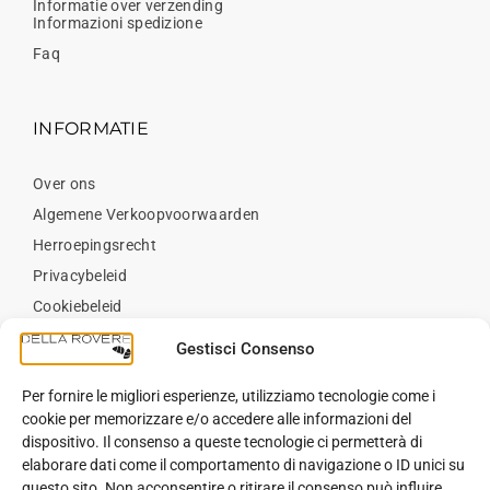
Informatie over verzending
Informazioni spedizione
Faq
INFORMATIE
Over ons
Algemene Verkoopvoorwaarden
Herroepingsrecht
Privacybeleid
Cookiebeleid
Neem contact op met
Gestisci Consenso
Per fornire le migliori esperienze, utilizziamo tecnologie come i
BLOG
cookie per memorizzare e/o accedere alle informazioni del
dispositivo. Il consenso a queste tecnologie ci permetterà di
elaborare dati come il comportamento di navigazione o ID unici su
Blog
questo sito. Non acconsentire o ritirare il consenso può influire