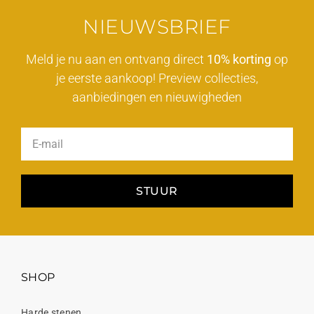
NIEUWSBRIEF
Meld je nu aan en ontvang direct
10% korting
op
je eerste aankoop! Preview collecties,
aanbiedingen en nieuwigheden
STUUR
SHOP
Harde stenen