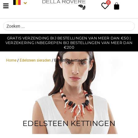
0
GRATIS VERZENDING BIJ BESTELLINGEN VAN MEER DAN €50 |
VERZEKERING INBEGREPEN BIJ BESTELLINGEN VAN MEER DAN
€200
Home
/
Edelsteen sieraden
/ Edelsteen kettingen
EDELSTEEN KETTINGEN