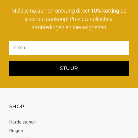
Meld je nu aan en ontvang direct
10% korting
op
je eerste aankoop! Preview collecties,
aanbiedingen en nieuwigheden
STUUR
SHOP
Harde stenen
Ringen