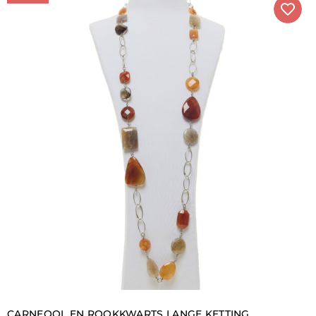
en nieuw leven in te blazen met nieuwe kracht, is de rol
van minder bekende stenen, en daarom meer
stimulerend voor de nieuwsgierigheid, van
fundamenteel belang. Dit is waar de heldergroene en
fuchsia kleuren van Stictiet om de hoek komen kijken,
evenals de warme tinten van elke variëteit Jaspis, van
het intense groen van Madagaskar Jaspis, perfect
gecombineerd met Salieagaat, tot de fascinerende
strepen van Outback Jaspis, recht uit het hart van
Australië, die van elke combinatie iets unieks kunnen
maken. Kettingen met halfedelstenen zijn de spil
waarrond alle Della Rovere productie draait, en het is
vaak hier dat de eerste liefde van onze klanten voor
onze onmiskenbare stijl geboren wordt.
EDELSTEEN KETTINGEN
In de collecties van Della Rovere Gioielli
spelen
, zoals
gezegd,
halskettingen van halfedelstenen een
fundamentele rol en zijn het uitgangspunt voor de
hele collecties
, van waaruit vervolgens de ontwikkeling
van alle lijnen die we seizoen na seizoen aanbieden,
van start gaat. Zo kunt u gemakkelijk en direct
oorbellen en armbanden vinden die perfect bij uw
CARNEOOL EN ROOKKWARTS LANGE KETTING