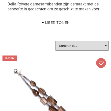
Della Rovere damesarmbanden zijn gemaakt met de
behoefte in gedachten om ze geschikt te maken voor
elke gelegenheid.
MEER TONEN
Van de meest uitgebreide eenmalige stukken tot
eenvoudige armbanden van hematiet en edelstenen,
die ook perfect zijn om in bijpassende sets te dragen,
wat constant is, is de selectiviteit waarmee de
materialen worden gekozen.
De kwaliteit van de gebruikte harde stenen en de
aandacht voor detail in het vakmanschap van het
Bieden!
atelier komen zelfs tot uiting in de eenvoudigste
armbanden. Aquamarijn, kyaniet, maar ook het
zomerse koraal en turkoois, zijn gemonteerd op
modellen die hun natuurlijke schoonheid weten te
benadrukken, met ontwerpkeuzes die de harde steen de
hoofdrol laten spelen.
Dit alles zonder de verfijnde en tijdloze elegantie van
parels te vergeten, die Della Rovere voorstelt in
sieraden met een retrosmaak, maar ondertussen altijd
actueel en boeiend. In dit geval zijn de