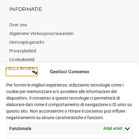
INFORMATIE
Over ons
Algemene Verkoopvoorwaarden
Herroepingsrecht
Privacybeleid
Cookiebeleid
Neem contact op met
Gestisci Consenso
Per fornire le migliori esperienze, utilizziamo tecnologie come i
BLOG
cookie per memorizzare e/o accedere alle informazioni del
dispositivo. Il consenso a queste tecnologie ci permetterà di
elaborare dati come il comportamento di navigazione o ID unici su
Blog
questo sito. Non acconsentire o ritirare il consenso può influire
negativamente su alcune caratteristiche e funzioni.
Funzionale
Altijd actief
VOLG ONS OP