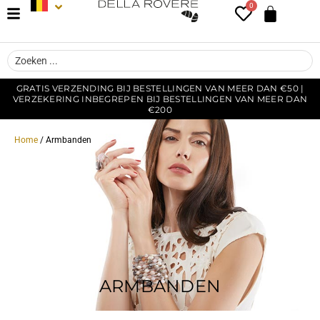
0
GRATIS VERZENDING BIJ BESTELLINGEN VAN MEER DAN €50 |
VERZEKERING INBEGREPEN BIJ BESTELLINGEN VAN MEER DAN
€200
Home
/ Armbanden
ARMBANDEN