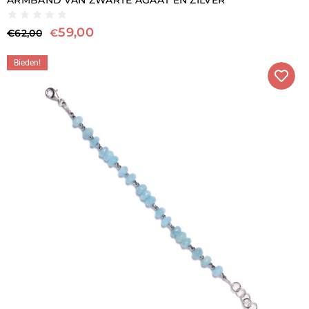
ARMBAND VAN ZWARTE AGAAT EN ZILVER
59,00
€
€
62,00
Bieden!