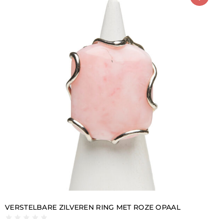
jaren een symbool zijn van de productie van het bedrijf.
Ringen voor dames, Online
Vanaf vandaag is de aankoop van je damesring,
gesigneerd Della Rovere, eindelijk ook online mogelijk.
We bieden je een hele catalogus met producten voor
elke smaak, plus directe hulp voor al je behoeften, om
je winkelervaring bevredigend en uniek te maken.
Je kunt je damesring online kiezen door te bladeren
door tientallen modellen in elke steen, van de warme
tinten van Carneool of Rookkwarts tot de meer
verfijnde tinten van Aquamarijn en Parels.
Er wachten exclusieve modellen op je, gemaakt van
mineralen en halfedelstenen uit alle hoeken van de
wereld, meesterlijk geselecteerd en gevat in zilver om
elke bijzonderheid tot zijn recht te laten komen.
VERSTELBARE ZILVEREN RING MET ROZE OPAAL