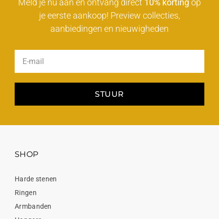
Meld je nu aan en ontvang direct
10% korting
op
je eerste aankoop! Preview collecties,
aanbiedingen en nieuwigheden
STUUR
SHOP
Harde stenen
Ringen
Armbanden