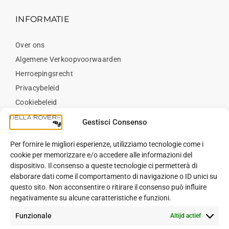
INFORMATIE
Over ons
Algemene Verkoopvoorwaarden
Herroepingsrecht
Privacybeleid
Cookiebeleid
Neem contact op met
Gestisci Consenso
Per fornire le migliori esperienze, utilizziamo tecnologie come i
BLOG
cookie per memorizzare e/o accedere alle informazioni del
dispositivo. Il consenso a queste tecnologie ci permetterà di
elaborare dati come il comportamento di navigazione o ID unici su
Blog
questo sito. Non acconsentire o ritirare il consenso può influire
negativamente su alcune caratteristiche e funzioni.
Funzionale
Altijd actief
VOLG ONS OP