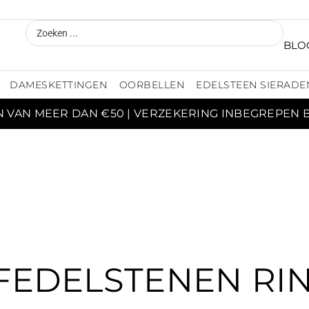
BLO
DAMESKETTINGEN
OORBELLEN
EDELSTEEN SIERADE
N VAN MEER DAN €50 | VERZEKERING INBEGREPEN 
FEDELSTENEN RI