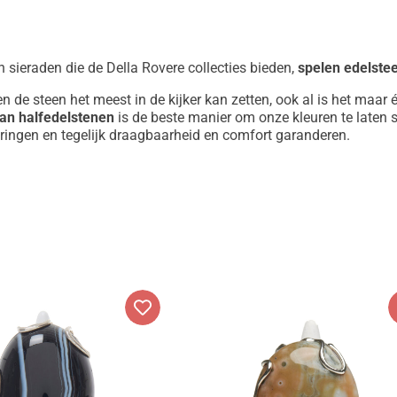
 sieraden die de Della Rovere collecties bieden,
spelen edelste
n de steen het meest in de kijker kan zetten, ook al is het maar 
van halfedelstenen
is de beste manier om onze kleuren te laten s
springen en tegelijk draagbaarheid en comfort garanderen.
pasvorm, en vooral om je keuze bij
de online aankoop van je ed
s geen probleem, want u kunt uw aankoop zorgvuldig aanpasse
 925‰ zilver, het edelmetaal dat altijd al samenging met onze ho
kt van ruwe mineralen, vind je ook een brede selectie parelringen
n, in hun bijzondere onregelmatige vormen, komt zowel tot zijn 
n die altijd geschikt zijn voor speciale gelegenheden.
onze hele catalogus aan jou over: je zult stenen en modellen na
dition of unieke stukken zijn, individueel ontwikkeld rond niet-h