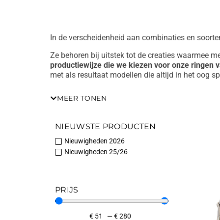
In de verscheidenheid aan combinaties en soorten
Ze behoren bij uitstek tot de creaties waarmee me
productiewijze die we kiezen voor onze ringen 
met als resultaat modellen die altijd in het oog 
En juist vanwege het belang dat we hechten aan 
MEER TONEN
beschikbare modellen uitzetbaar. De maat is du
Onze edelsteenringen zijn allemaal gemonteerd in
NIEUWSTE PRODUCTEN
beschikbaar maken op onze site.
Nieuwigheden 2026
Naast tientallen modellen in steen of zelfs gemaa
Nieuwigheden 25/26
De schoonheid van de barokparels die we gebruike
rond de enkele parel zijn ontwikkeld, voor modelle
PRIJS
Maar we laten het plezier van het ontdekken van 
veel van de ringen die je kunt bekijken limited e
waarde die ze nog specialer maakt.
€
51
—
€
280