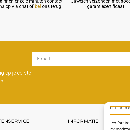
innen enkele minuten contact
Juwelen verzonden met doos
ns op via chat of
bel
ons terug
garantiecertificaat
ng
op je eerste
en
TENSERVICE
INFORMATIE
Per fornire
memorizzare