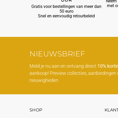
Neem b
met o
Gratis voor bestellingen van meer dan
50 euro
Snel en eenvoudig retourbeleid
NIEUWSBRIEF
Meld je nu aan en ontvang direct
10% korti
aankoop! Preview collecties, aanbiedingen 
nieuwigheden
SHOP
KLAN