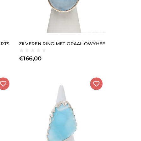
n harde en halfedelstenen
zijn de prachtige
oor elk afzonderlijk stuk.
 wat vervolgens direct wordt weerspiegeld in de
p nodig hebt,
Bijna alle zilveren ringen met
ARTS
ZILVEREN RING MET OPAAL OWYHEE
€
166,00
den met een etnische smaak of afwijkend van onze
kwaliteitsnormen en de Europese
teen die je wilt, of de kleur die je wilt dragen.
geen zorgen te maken over de grootte.
met een paar maten, om je keuzevrijheid zoveel