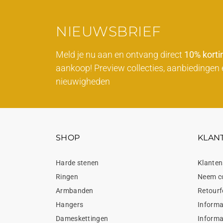
NIEUWSBRIEF
Meld je nu aan en ontvang direct
10% korti
aankoop! Preview collecties, aanbiedingen 
nieuwigheden
SHOP
KLAN
Harde stenen
Klanten
Ringen
Neem c
Armbanden
Retourf
Hangers
Informa
Dameskettingen
Informa