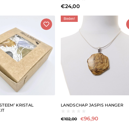
€
24,00
Bieden!
TEEM’ KRISTAL
LANDSCHAP JASPIS HANGER
IT
96,90
€
€
102,00