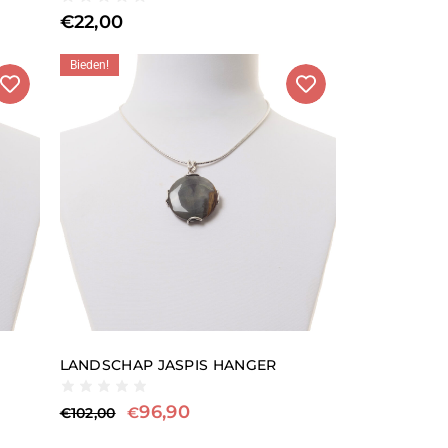
€
22,00
Bieden!
LANDSCHAP JASPIS HANGER
96,90
€
€
102,00