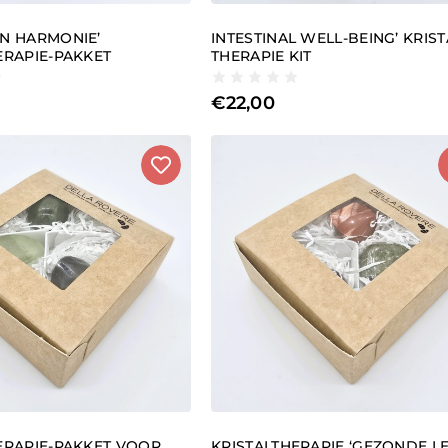
N HARMONIE’
INTESTINAL WELL-BEING’ KRIST
ERAPIE-PAKKET
THERAPIE KIT
€
22,00
ERAPIE-PAKKET VOOR
KRISTALTHERAPIE ‘GEZONDE L