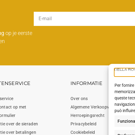
ng
op je eerste
en
TENSERVICE
INFORMATIE
Per fornire
memorizzare
queste tec
service
Over ons
navigazione
ontact op met
Algemene Verkoopvoorwaarden
può influir
ormulier
Herroepingsrecht
Funziona
tie over de sieraden
Privacybeleid
tie over betalingen
Cookiebeleid