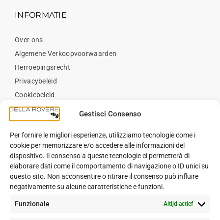
INFORMATIE
Over ons
Algemene Verkoopvoorwaarden
Herroepingsrecht
Privacybeleid
Cookiebeleid
Neem contact op met
Gestisci Consenso
Per fornire le migliori esperienze, utilizziamo tecnologie come i
BLOG
cookie per memorizzare e/o accedere alle informazioni del
dispositivo. Il consenso a queste tecnologie ci permetterà di
elaborare dati come il comportamento di navigazione o ID unici su
Blog
questo sito. Non acconsentire o ritirare il consenso può influire
negativamente su alcune caratteristiche e funzioni.
Funzionale
Altijd actief
VOLG ONS OP