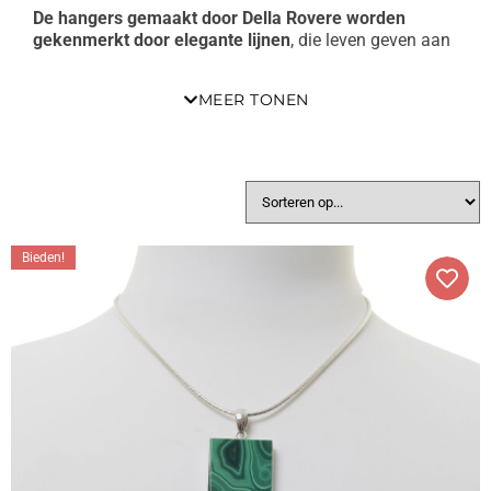
De hangers gemaakt door Della Rovere worden
gekenmerkt door elegante lijnen
, die leven geven aan
vormen met florale suggesties vol handgemaakte
charme.
MEER TONEN
De composities worden eerst nauwkeurig bestudeerd,
waarbij de positie van elke afzonderlijke steen wordt
beoordeeld, in wat na voltooiing een uniek en exclusief
sieraad zal zijn.
Hangers samengesteld uit drie of meer stenen,
qua
kleur afgestemd op de hoofdcollectie, maar die zich
Bieden!
vaak meer gedurfde afwijkingen veroorloven door de
keuze van ongewone en ongewone stenen, zoals
Azuriet, Hemimorfiet of het prachtige Kunziet.
Naast hangers samengesteld uit meerdere stenen,
biedt Della Rovere ook een ruime keuze aan artikelen
die op een meer klassieke, maar niet minder originele
manier zijn ontwikkeld. In het specifieke geval van
hangers wordt het gebruik van ongewone stenen bijna
een traditie.
Zoek je een hanger in Acquaprasio, of ben je