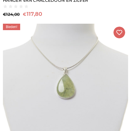
HANGER VAN CHALCEDOON EN ZILVER
117,80
€
€
124,00
Bieden!