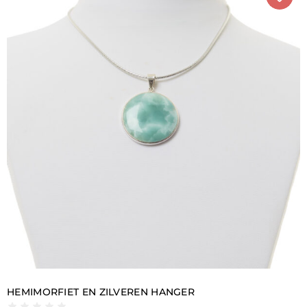
zilver in Italië, zodat je je sieraad meteen na ontvangst
kunt dragen.
HEMIMORFIET EN ZILVEREN HANGER