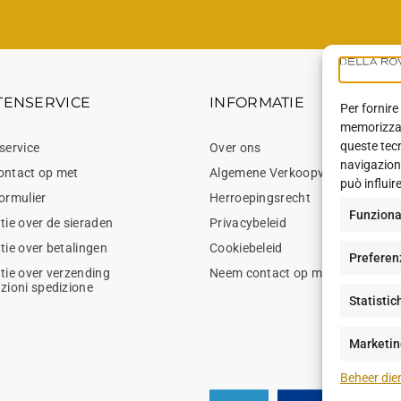
TENSERVICE
INFORMATIE
Per fornire
memorizzare
queste tec
service
Over ons
navigazione
ontact op met
Algemene Verkoopvoorwaarden
può influir
ormulier
Herroepingsrecht
Funziona
tie over de sieraden
Privacybeleid
tie over betalingen
Cookiebeleid
Preferen
tie over verzending
Neem contact op met
zioni spedizione
Statistic
Marketin
Beheer die