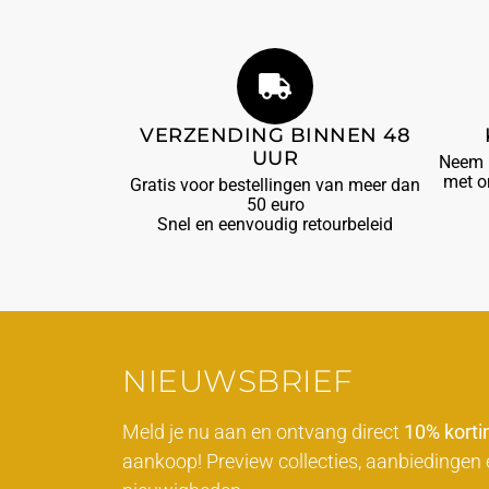
VERZENDING BINNEN 48
UUR
Neem b
met o
Gratis voor bestellingen van meer dan
50 euro
Snel en eenvoudig retourbeleid
NIEUWSBRIEF
Meld je nu aan en ontvang direct
10% korti
aankoop! Preview collecties, aanbiedingen 