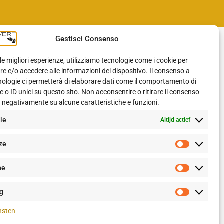
Gestisci Consenso
BLOG
 le migliori esperienze, utilizziamo tecnologie come i cookie per
 e/o accedere alle informazioni del dispositivo. Il consenso a
nologie ci permetterà di elaborare dati come il comportamento di
Blog
 o ID unici su questo sito. Non acconsentire o ritirare il consenso
e negativamente su alcune caratteristiche e funzioni.
VOLG ONS OP
le
Altijd actief
Facebook
ze
Instagram
he
g
nsten