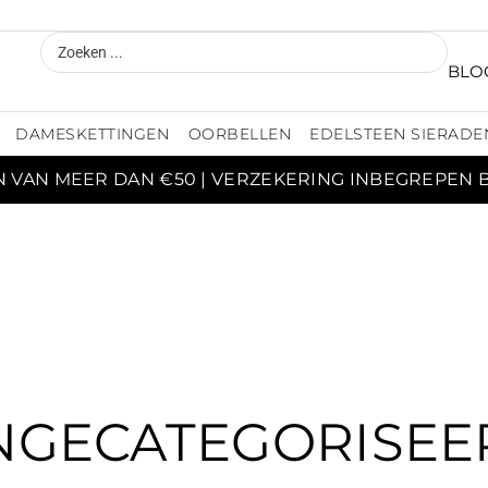
BLO
DAMESKETTINGEN
OORBELLEN
EDELSTEEN SIERADE
N VAN MEER DAN €50 | VERZEKERING INBEGREPEN 
NGECATEGORISEE