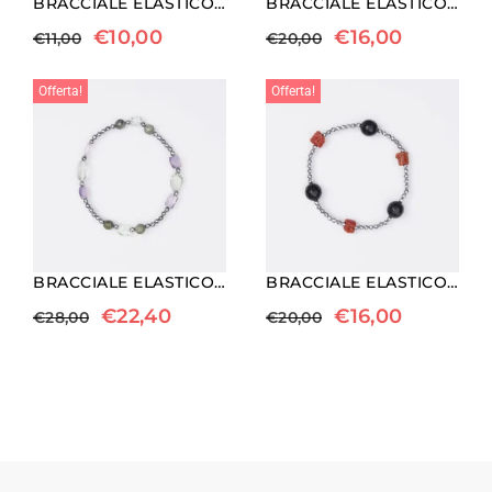
BRACCIALE ELASTICO A SFERA IN AMETISTA
BRACCIALE ELASTICO IN EMATITE, AGATA BOTSWANA , QUARZO ROSA E PERLE
€
10,00
€
16,00
€
11,00
€
20,00
Offerta!
Offerta!
BRACCIALE ELASTICO IN EMATITE, AMETISTA, PRASIOLITE ED AGATA SALVIA
BRACCIALE ELASTICO IN EMATITE, CORALLO ED ONICE
€
22,40
€
16,00
€
28,00
€
20,00