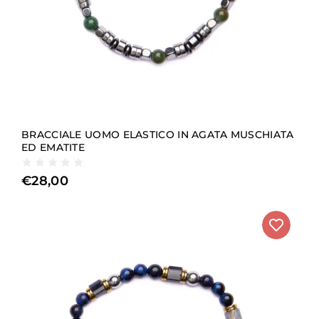
dettaglio di contrasto, capace di donare luminosità e
un tocco moderno al gioiello. In alcuni modelli sono
presenti
chiusure in acciaio
, pensate per garantire
praticità, resistenza e una vestibilità sicura, senza
rinunciare all’estetica.
La produzione dei
bracciali uomo Della Rovere
avviene interamente nel nostro
laboratorio artigianale
in Italia
, dove ogni gioiello viene realizzato con cura,
attenzione al dettaglio e controllo diretto di ogni fase
BRACCIALE UOMO ELASTICO IN AGATA MUSCHIATA
della lavorazione. Questo approccio artigianale
ED EMATITE
garantisce coerenza stilistica, qualità costante e una
particolare attenzione alla vestibilità.
€
28,00
I bracciali uomo dialogano inoltre con le altre collezioni
Della Rovere, richiamandone stile e cromatismi, così da
offrire la possibilità di creare abbinamenti armoniosi.
La varietà di pietre dure, colori e modelli consente di
scegliere il
bracciale uomo
più adatto ai propri gusti,
da indossare singolarmente o in combinazione con
altri bracciali.
BRACCIALE UOMO, ONLINE