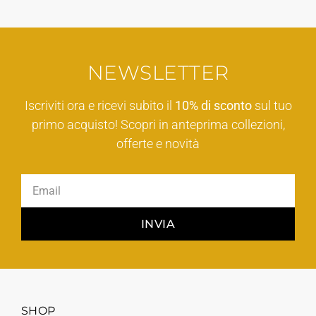
NEWSLETTER
Iscriviti ora e ricevi subito il
10% di sconto
sul tuo
primo acquisto! Scopri in anteprima collezioni,
offerte e novità
INVIA
SHOP