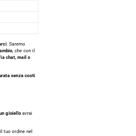
arci
. Saremo
cambio
, che con il
ia chat, mail o
urata senza costi
un gioiello
avrai
l tuo ordine nel