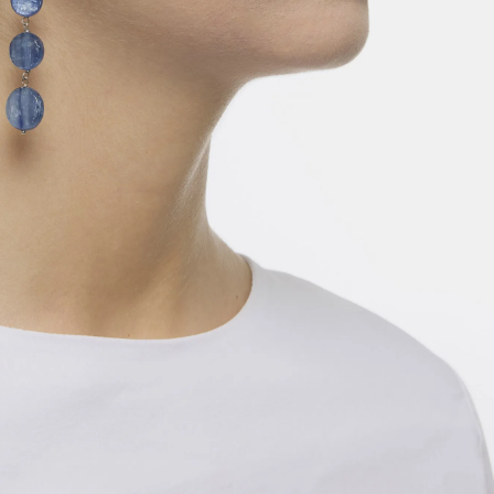
nite a forme piatte, rilegate e con amo in argento
925‰ rodiato. Realizzati in Italia.
Disponibile
AGGIUNGI
ACQUISTA SUBITO
PROPRIETÀ DELLE PIETRE