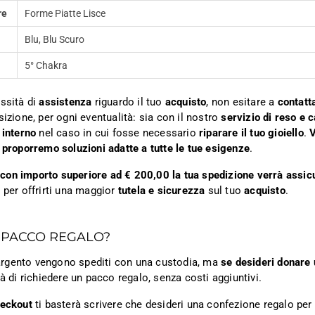
re
Forme Piatte Lisce
Blu, Blu Scuro
5° Chakra
ssità di
assistenza
riguardo il tuo
acquisto
, non esitare a
contatt
sizione, per ogni eventualità: sia con il nostro
servizio di reso e 
 interno
nel caso in cui fosse necessario
riparare il tuo gioiello
.
V
 proporremo soluzioni adatte a tutte le tue esigenze
.
ni con importo superiore ad € 200,00 la tua spedizione verrà assic
 per offrirti una maggior
tutela e sicurezza
sul tuo
acquisto
.
 PACCO REGALO?
n argento vengono spediti con una custodia, ma
se desideri donare 
tà di richiedere un pacco regalo, senza costi aggiuntivi.
heckout
ti basterà scrivere che desideri una confezione regalo per i