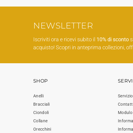
NEWSLETTER
Iscriviti ora e ricevi subito il
10% di sconto
s
acquisto! Scopri in anteprima collezioni, off
SHOP
SERVI
Anelli
Servizio
Bracciali
Contatt
Ciondoli
Modulo 
Collane
Informaz
Orecchini
Inform