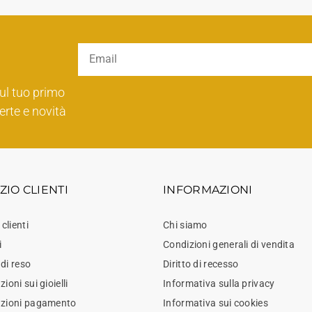
ul tuo primo
erte e novità
ZIO CLIENTI
INFORMAZIONI
 clienti
Chi siamo
i
Condizioni generali di vendita
di reso
Diritto di recesso
ioni sui gioielli
Informativa sulla privacy
azioni pagamento
Informativa sui cookies