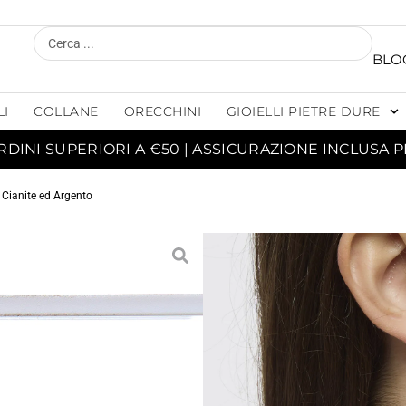
BLO
LI
COLLANE
ORECCHINI
GIOIELLI PIETRE DURE
RDINI SUPERIORI A €50 | ASSICURAZIONE INCLUSA P
n Cianite ed Argento
OREC