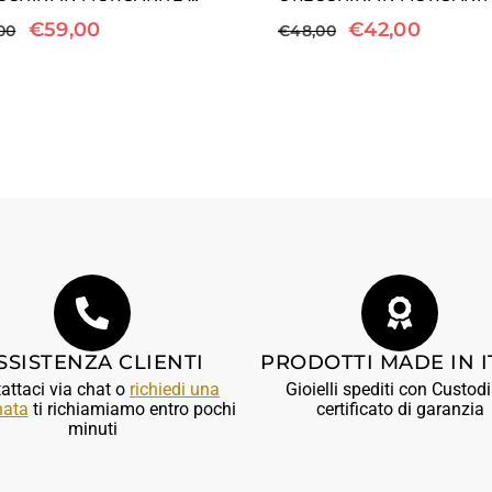
€
59,00
€
42,00
00
€
48,00
SSISTENZA CLIENTI
PRODOTTI MADE IN I
attaci via chat o
richiedi una
Gioielli spediti con Custodi
nata
ti richiamiamo entro pochi
certificato di garanzia
minuti