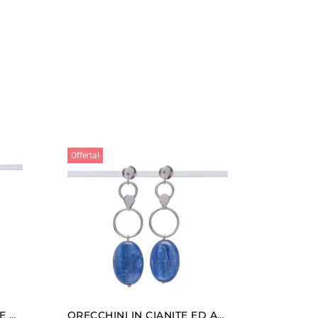
Offerta!
ORECCHINI IN MORGANITE ED AGATA BOTSWANA ROSA
ORECCHINI IN CIANITE ED ARGENTO