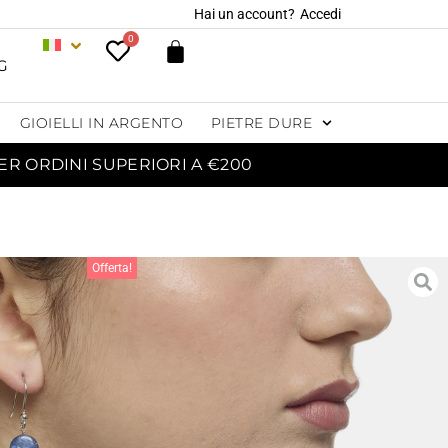
Hai un account?
Accedi
0
G
GIOIELLI IN ARGENTO
PIETRE DURE
ER ORDINI SUPERIORI A €200
Offerta!
CHINI IN CIANITE ED
ARGENTO
45,00
€
48,00
€