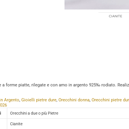
CIANITE
e a forme piatte, rilegate e con amo in argento 925‰ rodiato. Realizza
 in Argento
,
Gioielli pietre dure
,
Orecchini donna
,
Orecchini pietre du
2026
i
Orecchini a due o più Pietre
Cianite