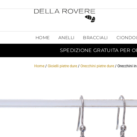
HOME
ANELLI
BRACCIALI
CIONDO
SPEDIZIONE GRATUITA PER O
Home
/
Gioielli pietre dure
/
Orecchini pietre dure
/ Orecchini i