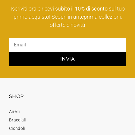
Iscriviti ora e ricevi subito il
10% di sconto
sul tuo
primo acquisto! Scopri in anteprima collezioni,
offerte e novità
INVIA
SHOP
Anelli
Bracciali
Ciondoli