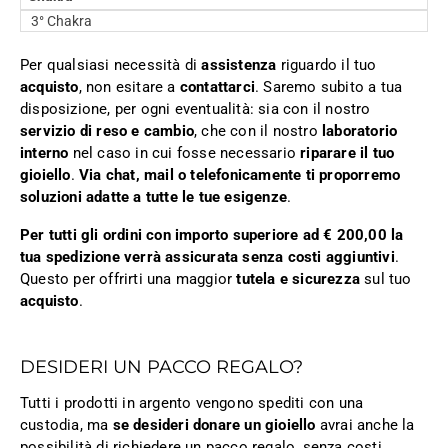
3° Chakra
Per qualsiasi necessità di
assistenza
riguardo il tuo
acquisto
, non esitare a
contattarci
. Saremo subito a tua
disposizione, per ogni eventualità: sia con il nostro
servizio di reso e cambio
, che con il nostro
laboratorio
interno
nel caso in cui fosse necessario
riparare il tuo
gioiello
.
Via chat, mail o telefonicamente ti proporremo
soluzioni adatte a tutte le tue esigenze
.
Per tutti gli ordini con importo superiore ad € 200,00 la
tua spedizione verrà assicurata senza costi aggiuntivi
.
Questo per offrirti una maggior
tutela e sicurezza
sul tuo
acquisto
.
DESIDERI UN PACCO REGALO?
Tutti i prodotti in argento vengono spediti con una
custodia, ma
se desideri donare un gioiello
avrai anche la
possibilità di richiedere un pacco regalo, senza costi