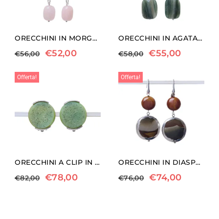
ORECCHINI IN MORGANITE E CORALLO FOSSILE
ORECCHINI IN AGATA SALVIA ED ARGENTO
€
52,00
€
55,00
€
56,00
€
58,00
Offerta!
Offerta!
ORECCHINI A CLIP IN AGATA CRISTALLIZZATA
ORECCHINI IN DIASPRO LANDSCAPE SCONTORNATO
€
78,00
€
74,00
€
82,00
€
76,00