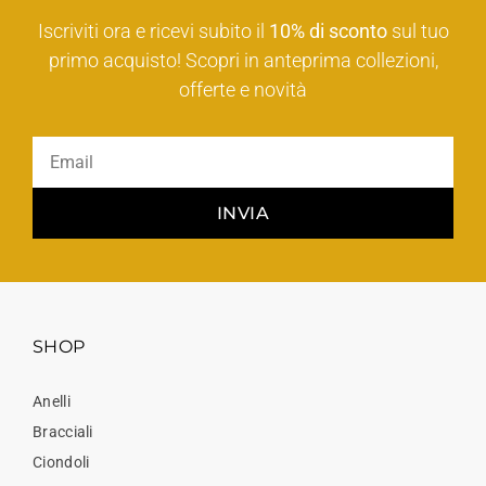
Iscriviti ora e ricevi subito il
10% di sconto
sul tuo
primo acquisto! Scopri in anteprima collezioni,
offerte e novità
INVIA
SHOP
Anelli
Bracciali
Ciondoli