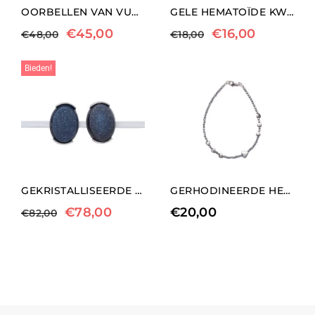
OORBELLEN VAN VUURAGAAT EN MAANSTEEN
GELE HEMATOÏDE KWARTS ELASTISCHE ARMBAND
€
45,00
€
16,00
€
48,00
€
18,00
Bieden!
GEKRISTALLISEERDE AGAAT CLIP OORBELLEN
GERHODINEERDE HEMATIET ARMBAND MET HART ELEMENTEN
€
78,00
€
20,00
€
82,00