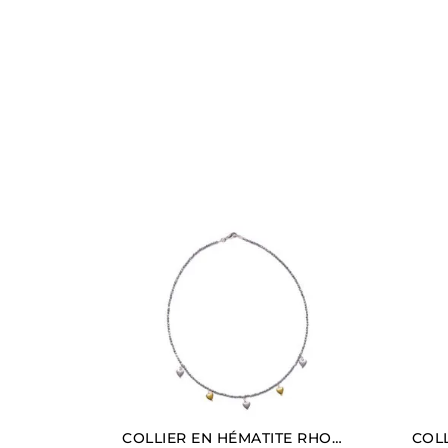
COLLIER EN HÉMATITE RHODIÉE AVEC CHARMS EN FORME DE CŒUR