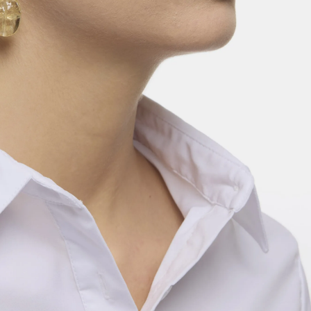
les en Quartz Citrine avec crochet en argent 925‰
rhodié. Fabriquées en Italie.
En stock
AJOUTER
ACHETER
PROPRIÉTÉS DES PIERRES
PARTAGER