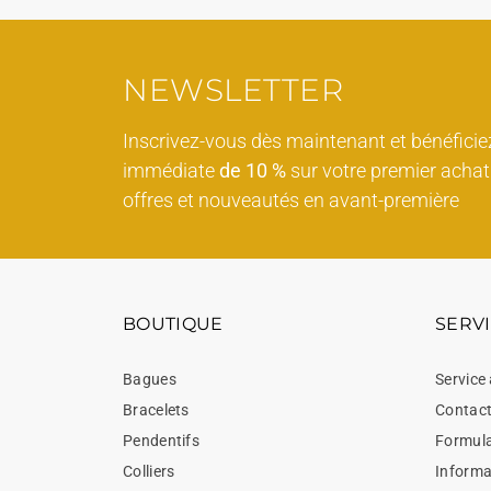
NEWSLETTER
Inscrivez-vous dès maintenant et bénéficie
immédiate
de 10 %
sur votre premier achat 
offres et nouveautés en avant-première
BOUTIQUE
SERVI
Bagues
Service 
Bracelets
Contac
Pendentifs
Formula
Colliers
Informat