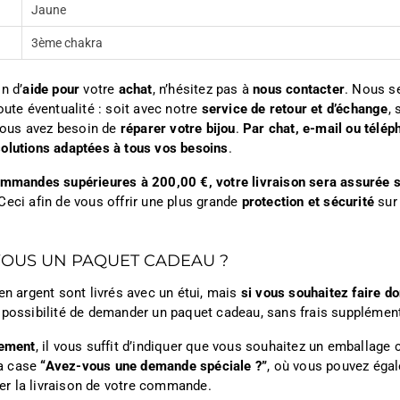
Jaune
3ème chakra
n d’
aide pour
votre
achat
, n’hésitez pas à
nous contacter
. Nous s
oute éventualité : soit avec notre
service de retour et d’échange
, 
ous avez besoin de
réparer votre bijou
.
Par chat, e-mail ou télép
olutions adaptées à tous vos besoins
.
ommandes supérieures à 200,00 €, votre livraison sera assurée s
Ceci afin de vous offrir une plus grande
protection et sécurité
sur
VOUS UN PAQUET CADEAU ?
en argent sont livrés avec un étui, mais
si vous souhaitez faire do
 possibilité de demander un paquet cadeau, sans frais supplément
iement
, il vous suffit d’indiquer que vous souhaitez un emballage
a case
“Avez-vous une demande spéciale ?”
, où vous pouvez égal
iter la livraison de votre commande.