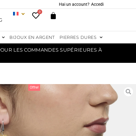
Hai un account?
Accedi
0
G
BIJOUX EN ARGENT
PIERRES DURES
 POUR LES COMMANDES SUPÉRIEURES À
Offre!
LES D’OREILLES EN
T ET QUARTZ CITRINE
(COPIE)
42,00
€
46,00
€