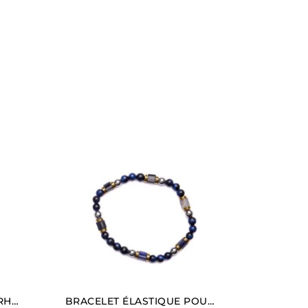
BRACELET EN HÉMATITE RHODIÉE AVEC CHARM EN FORME DE CŒUR
BRACELET ÉLASTIQUE POUR HOMME EN AGATE NOIRE ET SODALITE