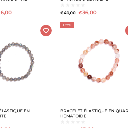
36,00
36,00
€
€
40,00
Offre!
ÉLASTIQUE EN
BRACELET ÉLASTIQUE EN QUA
ITE
HÉMATOÏDE