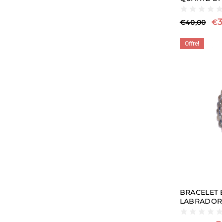
€
€
40,00
Offre!
BRACELET 
LABRADOR