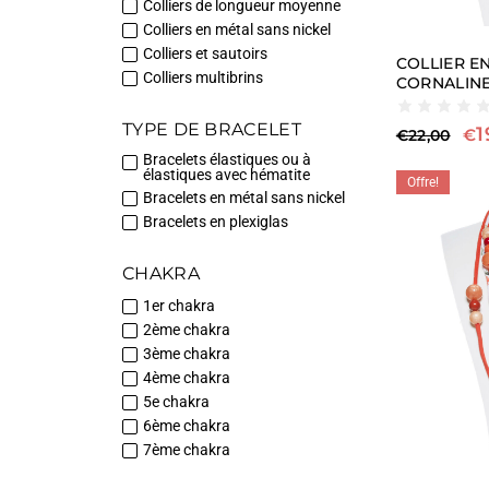
Colliers de longueur moyenne
Colliers en métal sans nickel
Colliers et sautoirs
COLLIER E
Colliers multibrins
CORNALIN
TYPE DE BRACELET
1
€
€
22,00
Bracelets élastiques ou à
élastiques avec hématite
Offre!
Bracelets en métal sans nickel
Bracelets en plexiglas
CHAKRA
1er chakra
2ème chakra
3ème chakra
4ème chakra
5e chakra
6ème chakra
7ème chakra