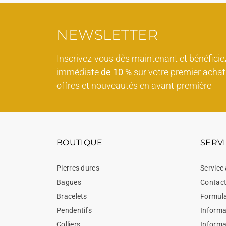
NEWSLETTER
Inscrivez-vous dès maintenant et bénéficie
immédiate
de 10 %
sur votre premier achat 
offres et nouveautés en avant-première
BOUTIQUE
SERVI
Pierres dures
Service 
Bagues
Contac
Bracelets
Formula
Pendentifs
Informat
Colliers
Informa