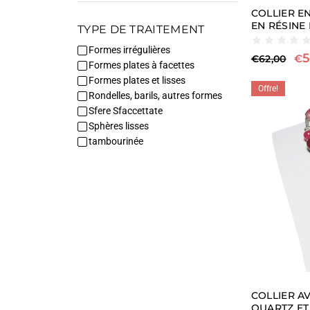
COLLIER E
EN RÉSINE
TYPE DE TRAITEMENT
Formes irrégulières
5
€
€
62,00
Formes plates à facettes
Formes plates et lisses
Offre!
Rondelles, barils, autres formes
Sfere Sfaccettate
Sphères lisses
tambourinée
COLLIER A
QUARTZ ET