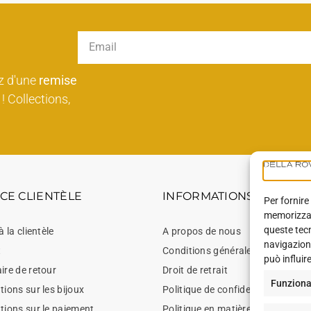
z d'une
remise
! Collections,
CE CLIENTÈLE
INFORMATIONS
Per fornire
memorizzare
queste tec
à la clientèle
A propos de nous
navigazione
t
Conditions générales de vente
può influir
ire de retour
Droit de retrait
Funziona
ions sur les bijoux
Politique de confidentialité
tions sur le paiement
Politique en matière de cookies