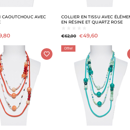
N CAOUTCHOUC AVEC
COLLIER EN TISSU AVEC ÉLÉME
E
EN RÉSINE ET QUARTZ ROSE
9,80
49,60
€
€
62,00
Offre!