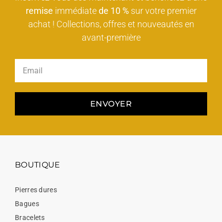
remise
immédiate
de 10 %
sur votre premier
achat ! Collections, offres et nouveautés en
avant-première
ENVOYER
BOUTIQUE
Pierres dures
Bagues
Bracelets