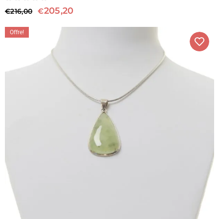
205,20
€
€
216,00
Offre!