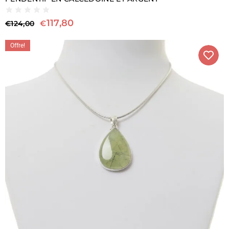
117,80
€
€
124,00
Offre!