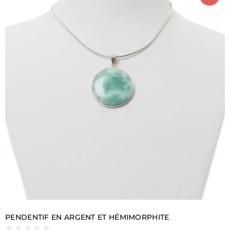
C’
est aussi pour cette raison que les pendentifs en
pierres semi-précieuses ainsi élaborés sont si
recherchés
: outre la beauté des pierres qui les
composent et le soin apporté à leur élaboration, le fait
qu’il ne sera pas possible de produire un pendentif
identique à celui que vous avez sous les yeux confère
à ce type de bijou un charisme irrésistible.
Outre ces pendentifs exclusifs en pierres précieuses,
vous pouvez également choisir des modèles plus
simples et plus sobres.
Des bijoux conçus pour être portés dans la vie de tous
les jours, aux formes les plus épurées, capables de
frapper par leur élégance et leurs lignes pures, même
dans la petitesse de leur taille. Comme dans chaque
catégorie de ses collections, Della Rovere veut donner
à ses clients la possibilité de choisir en fonction de
leurs besoins et avec le moins de restrictions possible,
et les pendentifs, avec leur variété, ne font pas
exception.
PENDENTIF EN ARGENT ET HÉMIMORPHITE