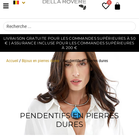
0
LIVRAISON GRATUITE POUR LES COMMANDES SUPÉRIEURES À 50
€ | ASSURANCE INCLUSE POUR LES COMMANDES SUPÉRIEURES
À 200 €
Accueil
/
Bijoux en pierres dures
/ Pendentifs en pierres dures
PENDENTIFS EN PIERRES
DURES