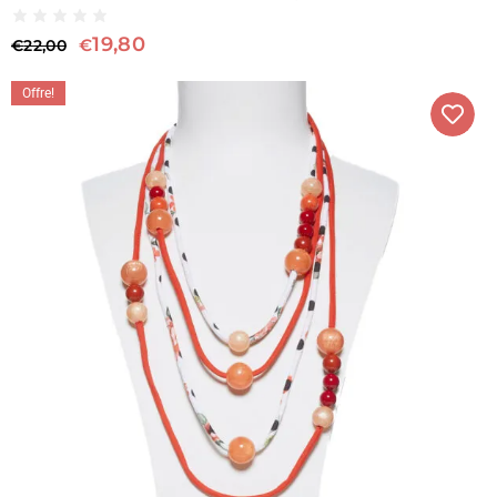
19,80
€
€
22,00
Offre!