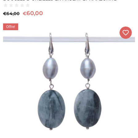
60,00
€
€
64,00
Offre!