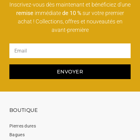
Inscrivez-vous dès maintenant et bénéficiez d'une
remise
immédiate
de 10 %
sur votre premier
achat ! Collections, offres et nouveautés en
avant-première
ENVOYER
BOUTIQUE
Pierres dures
Bagues