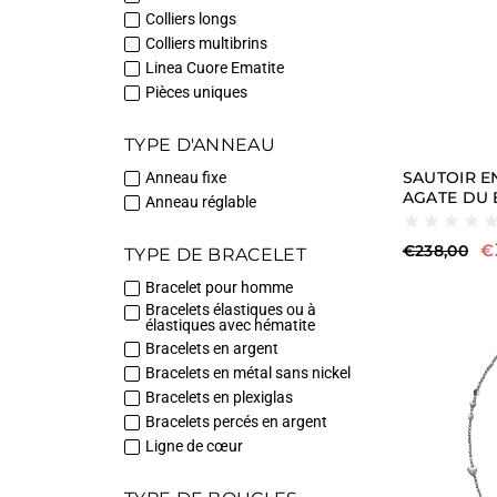
Que vos questions portent sur les matériaux de v
Colliers longs
préférés, vous trouverez sur notre site des répons
Colliers multibrins
En outre, pour des demandes plus précises ou des
Linea Cuore Ematite
pendant et après votre achat.
Pièces uniques
Nous sommes conscients de l’importance que nos c
TYPE D'ANNEAU
points de vente, c’est pourquoi nous voulons vou
curiosité en regardant des minéraux du monde enti
SAUTOIR E
Anneau fixe
expérience, et vous aurez à votre disposition un 
AGATE DU
Anneau réglable
€
€
238,00
TYPE DE BRACELET
Bracelet pour homme
Bracelets élastiques ou à
élastiques avec hématite
Bracelets en argent
Bracelets en métal sans nickel
Bracelets en plexiglas
Bracelets percés en argent
Ligne de cœur