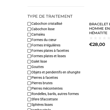
TYPE DE TRAITEMENT
Cabochon cristallisé
BRACELET 
HOMME EN
Cabochon lisse
HÉMATITE
Camaïeu
Formes du cœur
€
28,00
Formes irrégulières
Formes plates à facettes
Formes plates et lisses
Galet lisse
Gouttes
Objets et pendentifs en shungite
Pierres à facettes
Pierres brutes
Pierres mécontentes
Rondelles, barils, autres formes
Sfere Sfaccettate
Sphères lisses
tambourinée