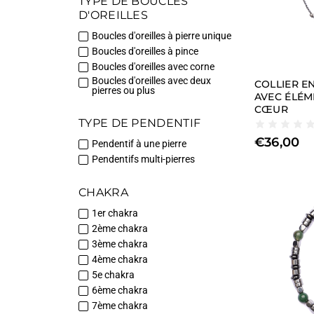
TYPE DE BOUCLES
D'OREILLES
Boucles d'oreilles à pierre unique
Boucles d'oreilles à pince
Boucles d'oreilles avec corne
Boucles d'oreilles avec deux
COLLIER E
pierres ou plus
AVEC ÉLÉM
CŒUR
TYPE DE PENDENTIF
€
36,00
Pendentif à une pierre
Pendentifs multi-pierres
CHAKRA
1er chakra
2ème chakra
3ème chakra
4ème chakra
5e chakra
6ème chakra
7ème chakra