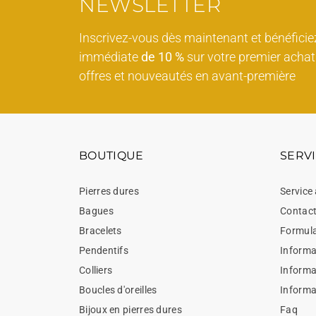
NEWSLETTER
Inscrivez-vous dès maintenant et bénéficie
immédiate
de 10 %
sur votre premier achat 
offres et nouveautés en avant-première
BOUTIQUE
SERVI
Pierres dures
Service 
Bagues
Contac
Bracelets
Formula
Pendentifs
Informat
Colliers
Informa
Boucles d'oreilles
Informa
Bijoux en pierres dures
Faq