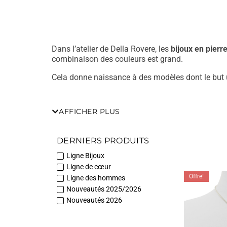
Dans l’atelier de Della Rovere, les
bijoux en pierr
combinaison des couleurs est grand.
Cela donne naissance à des modèles dont le but ul
La conception et le développement de chaque pièce, 
autour desquels tourne toute la production : les p
AFFICHER PLUS
précieuses Della Rovere
doivent être la meilleure
Chaque création est un petit hommage aux minérau
DERNIERS PRODUITS
de l’Outback australien, en passant par le violet
en pierres semi-précieuses de notre catalogue vo
Ligne Bijoux
Ligne de cœur
Dans notre boutique en ligne, vous pourrez égalem
Offre!
Ligne des hommes
recherchez un collier en aigue-marine ? Il vous su
Nouveautés 2025/2026
lesquels elle est incluse.
Nouveautés 2026
Ceci afin de rendre votre expérience d’achat auss
à jour, des pierres peu connues ou inhabituelles, 