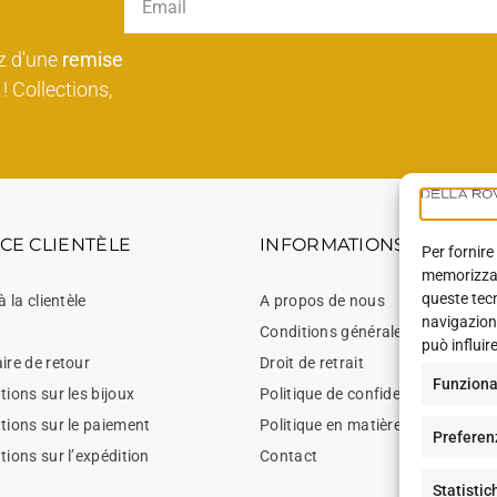
z d'une
remise
! Collections,
CE CLIENTÈLE
INFORMATIONS
Per fornire
memorizzare
queste tec
à la clientèle
A propos de nous
navigazione
t
Conditions générales de vente
può influir
ire de retour
Droit de retrait
Funziona
ions sur les bijoux
Politique de confidentialité
tions sur le paiement
Politique en matière de cookies
Preferen
tions sur l’expédition
Contact
Statistic