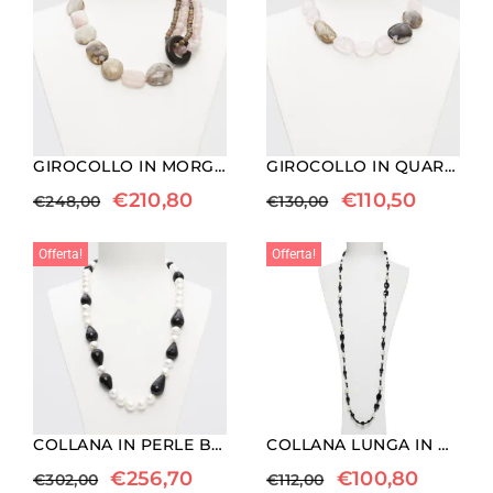
GIROCOLLO IN MORGANITE, LEGNO FOSSILE ED EBANO
GIROCOLLO IN QUARZO ROSA E LEGNO FOSSILE
€
210,80
€
110,50
€
248,00
€
130,00
Offerta!
Offerta!
COLLANA IN PERLE BAROCCHE E GOCCE DI AGATA NERA
COLLANA LUNGA IN AGATA NERA E PERLE
€
256,70
€
100,80
€
302,00
€
112,00