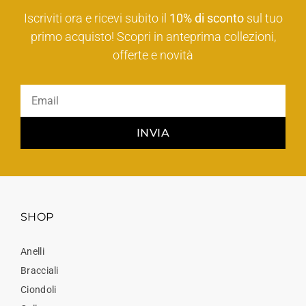
Iscriviti ora e ricevi subito il
10% di sconto
sul tuo
primo acquisto! Scopri in anteprima collezioni,
offerte e novità
INVIA
SHOP
Anelli
Bracciali
Ciondoli