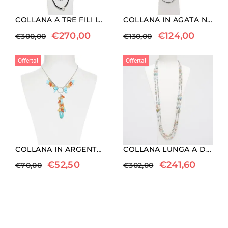
COLLANA A TRE FILI IN AGATA NERA E PERLE
COLLANA IN AGATA NERA E PERLE CON EMATITE
€
270,00
€
124,00
€
300,00
€
130,00
Offerta!
Offerta!
COLLANA IN ARGENTO CON TURCHESE, QUARZO E CORNIOLA
COLLANA LUNGA A DUE FILI IN MORGANITE ED ACQUAMARINA
€
52,50
€
241,60
€
70,00
€
302,00