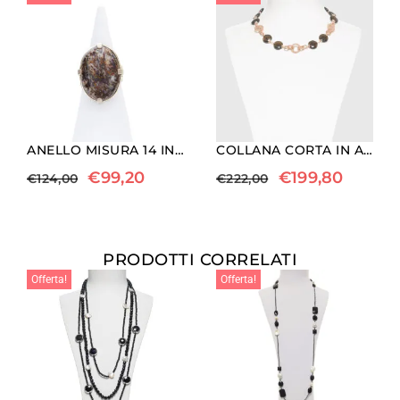
ANELLO MISURA 14 IN ARGENTO CON ASTROFILLITE OVALE
COLLANA CORTA IN ARGENTO ROSATO E QUARZO FUMÈ
€
99,20
€
199,80
€
124,00
€
222,00
PRODOTTI CORRELATI
Offerta!
Offerta!