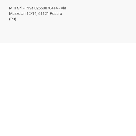
MIR Srl. - P.Iva 02660070414 - Via
Mazzolari 12/14, 61121 Pesaro
(Pu)