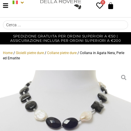
0
SPEDIZIONE GRATUITA PER ORDINI SUPERIORI A €50 |
ASSICURAZIONE INCLUSA PER ORDINI SUPERIORI A €200
Home
/
Gioielli pietre dure
/
Collane pietre dure
/ Collana in Agata Nera, Perle
ed Ematite