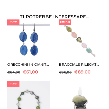
TI POTREBBE INTERESSARE…
Offerta!
Offerta!
ORECCHINI IN CIANITE ED ARGENTO
BRACCIALE RILEGATO IN ACQUAMARINA ED ELIODORO SCONTORNATO
€
61,00
€
89,00
€
64,00
€
96,00
Offerta!