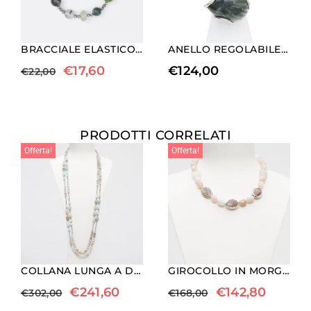
BRACCIALE ELASTICO IN EMATITE, PREHNITE, NEFRITE ED AGATA MUSCHIATA
ANELLO REGOLABILE IN ARGENTO A DUE PIETRE CON SERAFINITE ED AGATA SALVIA
€
17,60
€
124,00
€
22,00
PRODOTTI CORRELATI
Offerta!
Offerta!
COLLANA LUNGA A DUE FILI IN MORGANITE ED ACQUAMARINA
GIROCOLLO IN MORGANITE E PIETRA DEL SOLE
€
241,60
€
142,80
€
302,00
€
168,00