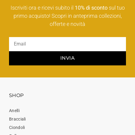
Iscriviti ora e ricevi subito il
10% di sconto
sul tuo
primo acquisto! Scopri in anteprima collezioni,
offerte e novità
INVIA
SHOP
Anelli
Bracciali
Ciondoli