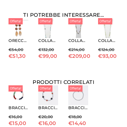
TI POTREBBE INTERESSARE…
Offerta!
Offerta!
Offerta!
Offerta!
ORECCHINI IN PERLE MARRONI ED ARGENTO
COLLANA LUNGA IN QUARZO AZZURRO ED AGATA MUSCHIATA, CON EMATITE
COLLANA LUNGA IN CORALLO FOSSILE E QUARZO FUMÈ
COLLANA IN CRISOPRASIO LEMON E PREHNITE, CON EMATITE
€
54,00
€
132,00
€
214,00
€
124,00
€
51,30
€
99,00
€
209,00
€
93,00
PRODOTTI CORRELATI
Offerta!
Offerta!
Offerta!
BRACCIALE ELASTICO CHAKRA IN PIETRE ASSORTITE
BRACCIALE ELASTICO IN EMATITE, CORALLO ED ONICE
BRACCIALE ELASTICO IN EMATITE, RODONITE ED EBANO
€
16,00
€
20,00
€
18,00
€
15,00
€
16,00
€
14,40