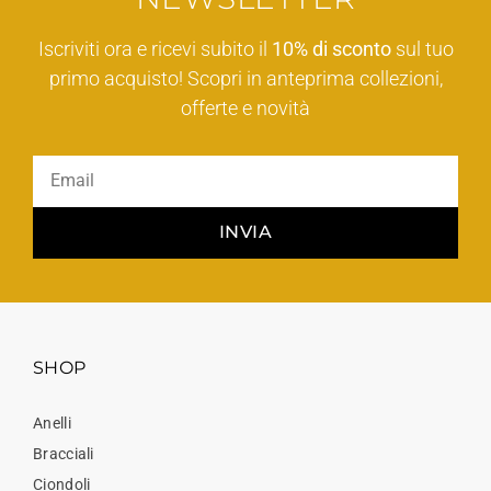
Iscriviti ora e ricevi subito il
10% di sconto
sul tuo
primo acquisto! Scopri in anteprima collezioni,
offerte e novità
INVIA
SHOP
Anelli
Bracciali
Ciondoli