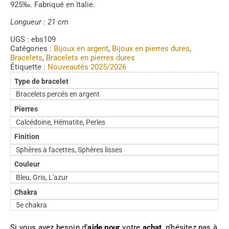
925‰. Fabriqué en Italie.
Longueur : 21 cm
UGS :
ebs109
Catégories :
Bijoux en argent
,
Bijoux en pierres dures
,
Bracelets
,
Bracelets en pierres dures
Étiquette :
Nouveautés 2025/2026
Type de bracelet
Bracelets percés en argent
Pierres
Calcédoine, Hématite, Perles
Finition
Sphères à facettes, Sphères lisses
Couleur
Bleu, Gris, L'azur
Chakra
5e chakra
Si vous avez besoin d’
aide pour
votre
achat
, n’hésitez pas à