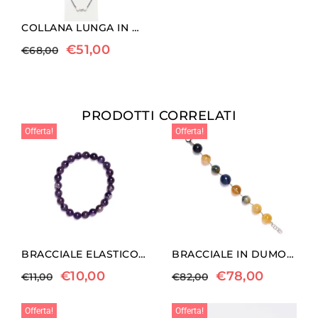
COLLANA LUNGA IN CORALLO BIANCO ED EMATITE RODIATA
€
51,00
€
68,00
PRODOTTI CORRELATI
Offerta!
Offerta!
BRACCIALE ELASTICO A SFERA IN AMETISTA
BRACCIALE IN DUMORTIERITE, OCCHIO DI FALCO ED EMATOIDE GIALLO
€
10,00
€
78,00
€
11,00
€
82,00
Offerta!
Offerta!