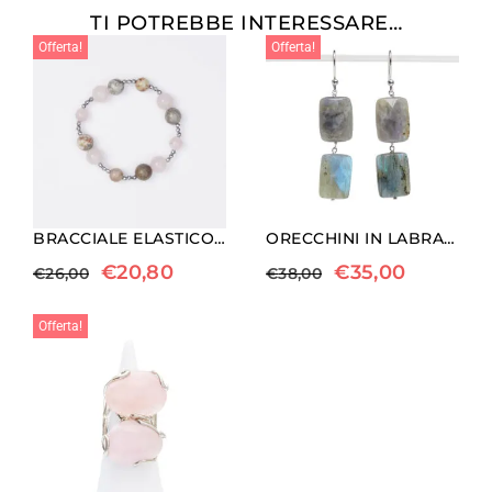
TI POTREBBE INTERESSARE…
Offerta!
Offerta!
BRACCIALE ELASTICO IN EMATITE, QUARZO ROSA E CORALLO FOSSILE
ORECCHINI IN LABRADORITE ED ARGENTO
€
20,80
€
35,00
€
26,00
€
38,00
Offerta!