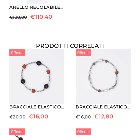
ANELLO REGOLABILE IN ARGENTO A DUE PIETRE CON MORGANITE
€
110,40
€
138,00
PRODOTTI CORRELATI
Offerta!
Offerta!
BRACCIALE ELASTICO IN EMATITE, CORALLO ED ONICE
BRACCIALE ELASTICO IN EMATITE, AGATA BOTSWANA, QUARZO GRIGIO E PERLE
€
16,00
€
12,80
€
20,00
€
16,00
Offerta!
Offerta!