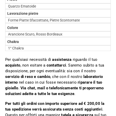
Quarzo Ematoide
Lavorazione pietre
Forme Piatte Sfaccettate, Pietre Scontornate
Colore
Arancione Scuro, Rosso Bordeaux
Chakra
1° Chakra
Per qualsiasi necessità di
assistenza
riguardo il tuo
acquisto
, non esitare a
contattarci
. Saremo subito a tua
disposizione, per ogni eventualità: sia con il nostro
servizio di reso e cambio
, che con il nostro
laboratorio
interno
nel caso in cui fosse necessario
riparare il tuo
gioiello
.
Via chat, mail o telefonicamente ti proporremo
soluzioni adatte a tutte le tue esigenze
.
Per tutti gli ordini con importo superiore ad € 200,00 la
tua spedizione verrà assicurata senza costi aggiuntivi
.
Questo per offrirti una maggior
tutela e sicurezza
sul tuo