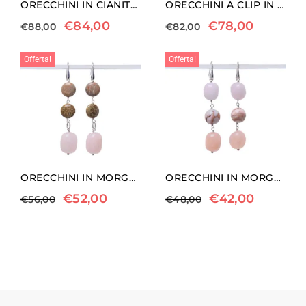
ORECCHINI IN CIANITE ED ARGENTO
ORECCHINI A CLIP IN AGATA CRISTALLIZZATA
€
84,00
€
78,00
€
88,00
€
82,00
Offerta!
Offerta!
ORECCHINI IN MORGANITE E CORALLO FOSSILE
ORECCHINI IN MORGANITE ED AGATA BOTSWANA ROSA
€
52,00
€
42,00
€
56,00
€
48,00