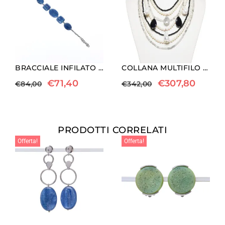
BRACCIALE INFILATO IN CIANITE ED EMATITE RODIATA
COLLANA MULTIFILO IN AGATA, PERLE E QUARZO GRIGIO
€
71,40
€
307,80
€
84,00
€
342,00
PRODOTTI CORRELATI
Offerta!
Offerta!