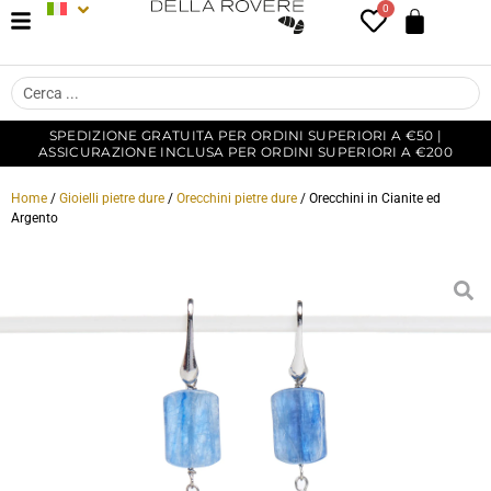
0
SPEDIZIONE GRATUITA PER ORDINI SUPERIORI A €50 |
ASSICURAZIONE INCLUSA PER ORDINI SUPERIORI A €200
Home
/
Gioielli pietre dure
/
Orecchini pietre dure
/ Orecchini in Cianite ed
Argento