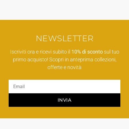
NEWSLETTER
Iscriviti ora e ricevi subito il
10% di sconto
sul tuo
primo acquisto! Scopri in anteprima collezioni,
offerte e novità
INVIA