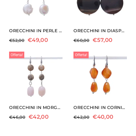
ORECCHINI IN PERLE ED ARGENTO
ORECCHINI IN DIASPRO LANDSCAPE
€
49,00
€
57,00
€
52,00
€
60,00
Offerta!
Offerta!
ORECCHINI IN MORGANITE E CORALLO FOSSILE
ORECCHINI IN CORNIOLA ED ARGENTO
€
42,00
€
40,00
€
46,00
€
42,00