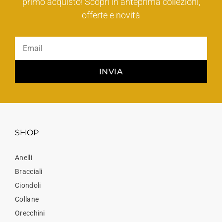
primo acquisto! Scopri in anteprima collezioni,
offerte e novità
INVIA
SHOP
Anelli
Bracciali
Ciondoli
Collane
Orecchini