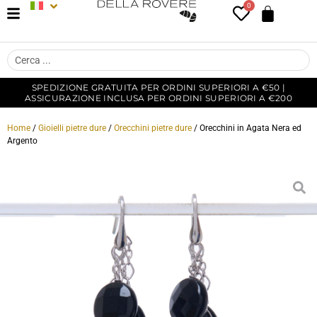
0
SPEDIZIONE GRATUITA PER ORDINI SUPERIORI A €50 |
ASSICURAZIONE INCLUSA PER ORDINI SUPERIORI A €200
Home
/
Gioielli pietre dure
/
Orecchini pietre dure
/ Orecchini in Agata Nera ed
Argento