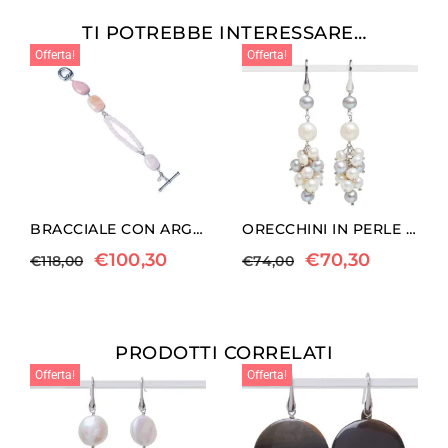
TI POTREBBE INTERESSARE…
Offerta!
Offerta!
BRACCIALE CON ARGENTO, MORGANITE E QUARZO ROSA
ORECCHINI IN PERLE BIANCHE E GRIGIE A GRAPPOLO
€
100,30
€
70,30
€
118,00
€
74,00
PRODOTTI CORRELATI
Offerta!
Offerta!