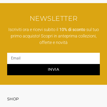
NEWSLETTER
Iscriviti ora e ricevi subito il
10% di sconto
sul tuo
primo acquisto! Scopri in anteprima collezioni,
offerte e novità
INVIA
SHOP