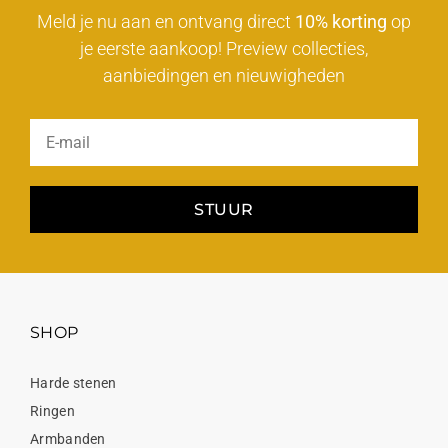
Meld je nu aan en ontvang direct
10% korting
op
je eerste aankoop! Preview collecties,
aanbiedingen en nieuwigheden
STUUR
SHOP
Harde stenen
Ringen
Armbanden