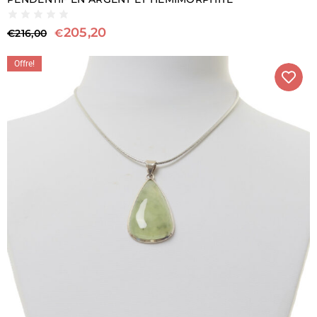
205,20
€
€
216,00
Offre!