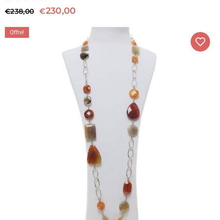
230,00
€
€
238,00
Offre!