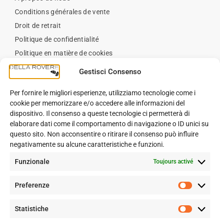
Conditions générales de vente
Droit de retrait
Politique de confidentialité
Politique en matière de cookies
Contact
Gestisci Consenso
Per fornire le migliori esperienze, utilizziamo tecnologie come i
BLOG
cookie per memorizzare e/o accedere alle informazioni del
dispositivo. Il consenso a queste tecnologie ci permetterà di
elaborare dati come il comportamento di navigazione o ID unici su
Blog
questo sito. Non acconsentire o ritirare il consenso può influire
negativamente su alcune caratteristiche e funzioni.
Funzionale
Toujours activé
SUIVEZ-NOUS SUR
Preferenze
Facebook
Statistiche
Instagram