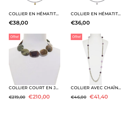
COLLIER EN HÉMATITE RHODIÉE AVEC CHARM EN FORME DE CŒUR DORÉ (LONGUEUR LONGUE).
COLLIER EN HÉMATITE RHODIÉE AVEC CHARM EN FORME DE CŒUR (LONGUEUR MOYENNE)
€
38,00
€
36,00
Offre!
Offre!
COLLIER COURT EN JASPE PAYSAGE ET AGATE SAGE
COLLIER AVEC CHAÎNE EN MÉTAL ET AMÉTHYSTE
€
210,00
€
41,40
€
219,00
€
46,00