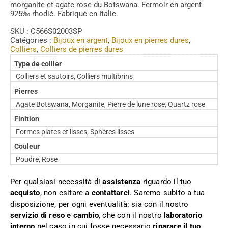
morganite et agate rose du Botswana. Fermoir en argent
925‰ rhodié. Fabriqué en Italie.
SKU :
C566S02003SP
Catégories :
Bijoux en argent
,
Bijoux en pierres dures
,
Colliers
,
Colliers de pierres dures
Type de collier
Colliers et sautoirs, Colliers multibrins
Pierres
Agate Botswana, Morganite, Pierre de lune rose, Quartz rose
Finition
Formes plates et lisses, Sphères lisses
Couleur
Poudre, Rose
Per qualsiasi necessità di
assistenza
riguardo il tuo
acquisto
, non esitare a
contattarci
. Saremo subito a tua
disposizione, per ogni eventualità: sia con il nostro
servizio di reso e cambio
, che con il nostro
laboratorio
interno
nel caso in cui fosse necessario
riparare il tuo