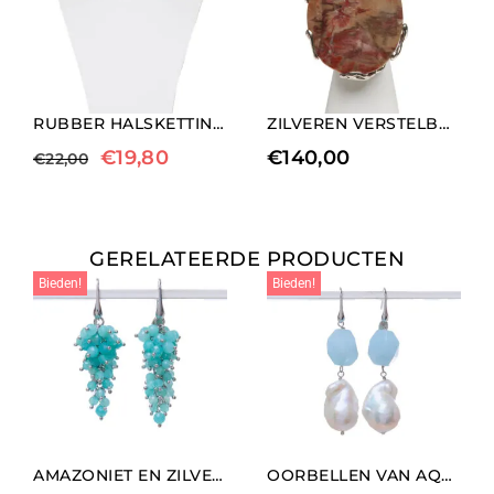
RUBBER HALSKETTING MET KWARTS
ZILVEREN VERSTELBARE RING MET OVALE JASPIS
€
19,80
€
140,00
€
22,00
GERELATEERDE PRODUCTEN
Bieden!
Bieden!
AMAZONIET EN ZILVEREN OORBELLEN
OORBELLEN VAN AQUAMARIJN EN BAROKPARELS