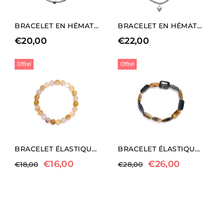
BRACELET EN HÉMATITE RHODIÉE AVEC ÉLÉMENTS EN FORME DE CŒUR.
BRACELET EN HÉMATITE RHODIÉE AVEC CHARM EN FORME DE CŒUR
€
20,00
€
22,00
Offre!
Offre!
BRACELET ÉLASTIQUE EN QUARTZ HÉMATOÏDE JAUNE
BRACELET ÉLASTIQUE EN HAWKEYE
€
16,00
€
26,00
€
18,00
€
28,00