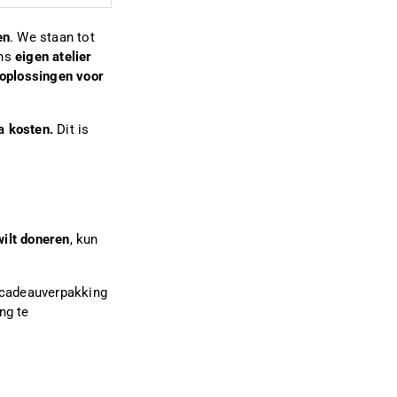
en
. We staan tot
ons
eigen atelier
e oplossingen voor
a kosten.
Dit is
wilt doneren
, kun
 cadeauverpakking
ng te