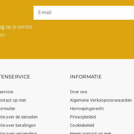
ng
op je eerste
en
TENSERVICE
INFORMATIE
service
Over ons
ontact op met
Algemene Verkoopvoorwaarden
ormulier
Herroepingsrecht
tie over de sieraden
Privacybeleid
tie over betalingen
Cookiebeleid
tie over verzending
Neem contact op met