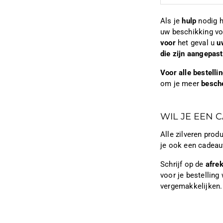
Als je
hulp
nodig h
uw beschikking vo
voor
het geval u
u
die zijn aangepas
Voor alle bestell
om je meer
besch
WIL JE EEN 
Alle zilveren pro
je ook een cadeau
Schrijf op de
afre
voor je bestelling 
vergemakkelijken.