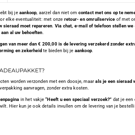
ebt bij je
aankoop
, aarzel dan niet om
contact met ons op te nem
or elke eventualiteit: met onze
retour- en omruilservice
of met 
w sieraad moet repareren
.
Via chat, e-mail of telefoon stellen w
t aan al uw behoeften
.
ingen van meer dan € 200,00 is de levering verzekerd zonder extr
erming en zekerheid
te bieden bij je
aankoop
.
CADEAUPAKKET?
ducten worden verzonden met een doosje, maar
als je een sieraad 
verpakking aanvragen, zonder extra kosten.
kenpagina
in het vakje
“Heeft u een speciaal verzoek?”
dat je een
wilt. Hier kun je ook details invullen om de levering van je bestelli