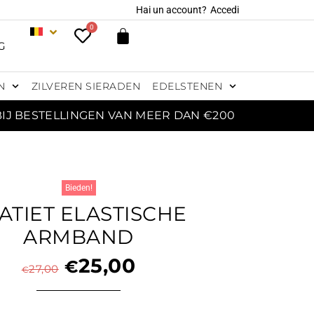
Hai un account?
Accedi
0
G
N
ZILVEREN SIERADEN
EDELSTENEN
BIJ BESTELLINGEN VAN MEER DAN €200
Bieden!
ATIET ELASTISCHE
ARMBAND
25,00
€
27,00
€