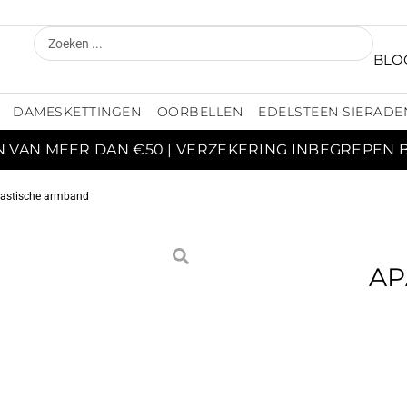
BLO
DAMESKETTINGEN
OORBELLEN
EDELSTEEN SIERADE
N VAN MEER DAN €50 | VERZEKERING INBEGREPEN 
elastische armband
AP