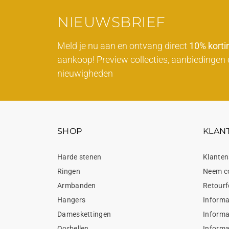
NIEUWSBRIEF
Meld je nu aan en ontvang direct
10% korti
aankoop! Preview collecties, aanbiedingen 
nieuwigheden
SHOP
KLAN
Harde stenen
Klanten
Ringen
Neem c
Armbanden
Retourf
Hangers
Informa
Dameskettingen
Informa
Oorbellen
Informa