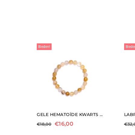
Bieden!
Biede
GELE HEMATOÏDE KWARTS ELASTISCHE ARMBAND
€
16,00
€
18,00
€
32,