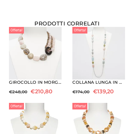
PRODOTTI CORRELATI
Offerta!
Offerta!
GIROCOLLO IN MORGANITE, LEGNO FOSSILE ED EBANO
COLLANA LUNGA IN MORGANITE, ELIODORO ED ACQUAMARINA
€
210,80
€
139,20
€
248,00
€
174,00
Offerta!
Offerta!