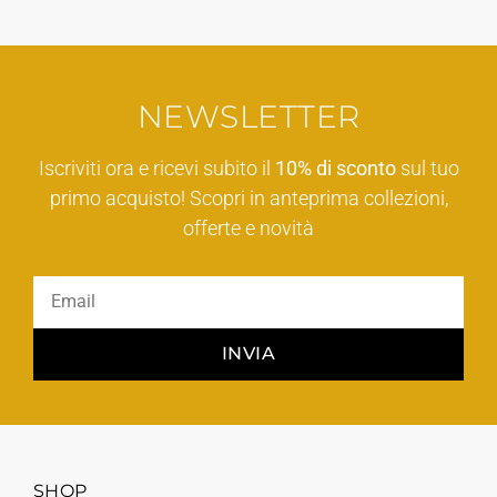
NEWSLETTER
Iscriviti ora e ricevi subito il
10% di sconto
sul tuo
primo acquisto! Scopri in anteprima collezioni,
offerte e novità
INVIA
SHOP