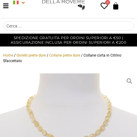
0
SPEDIZIONE GRATUITA PER ORDINI SUPERIORI A €50 |
ASSICURAZIONE INCLUSA PER ORDINI SUPERIORI A €200
Home
/
Gioielli pietre dure
/
Collane pietre dure
/ Collane corta in Citrino
Sfaccettato