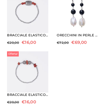
BRACCIALE ELASTICO IN EMATITE, QUARZO GRIGIO E CORALLO ROSSO
ORECCHINI IN PERLE ED AGATA NERA
€
16,00
€
69,00
€
20,00
€
72,00
Offerta!
BRACCIALE ELASTICO IN EMATITE, QUARZO GRIGIO E CORALLO ROSSO
€
16,00
€
20,00