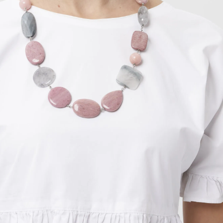
ilegata in Argento, in Rodonite, Quarzo Grigio ed
. Chiusura in argento 925‰ rodiato. Realizzata in
Italia.
Disponibile
AGGIUNGI
ACQUISTA SUBITO
PROPRIETÀ DELLE PIETRE