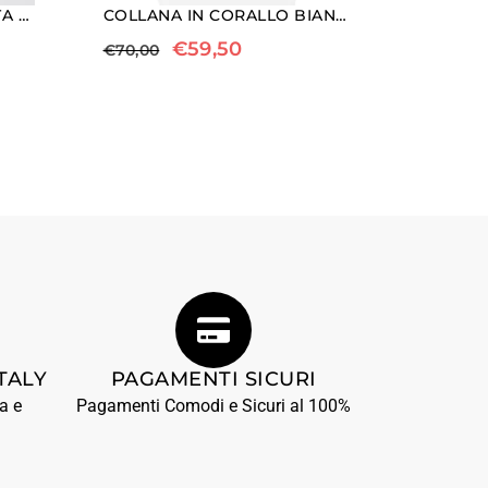
COLLANA LUNGA IN AGATA BOTSWANA, PERLE, MORGANITE ED EMATITE
COLLANA IN CORALLO BIANCO, QUARZO EMATOIDE E PERLE SHELL
€
59,50
€
70,00
TALY
PAGAMENTI SICURI
a e
Pagamenti Comodi e Sicuri al 100%