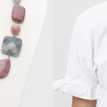
Collana corta r
Occhio di gatto