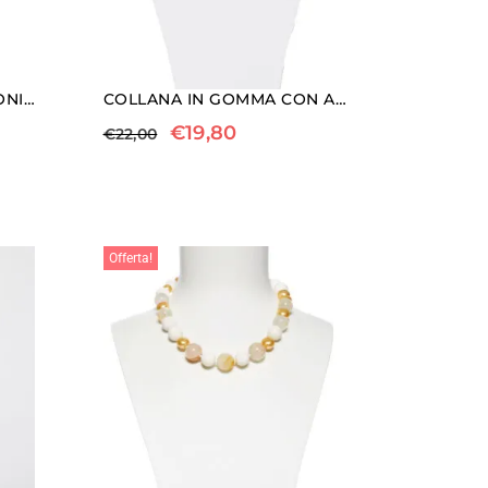
COLLANA MEDIA IN RODONITE, QUARZO GRIGIO ED OCCHIO DI GATTO, CON FORME IN CORNO
COLLANA IN GOMMA CON AULITE TURCHESE
€
19,80
€
22,00
Offerta!