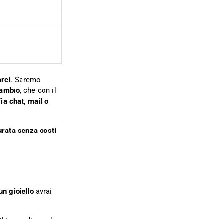
arci
. Saremo
cambio
, che con il
ia chat, mail o
urata senza costi
un gioiello
avrai