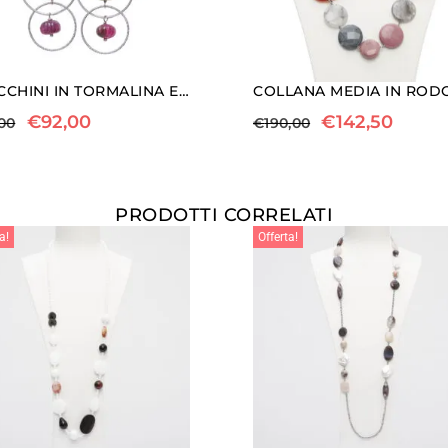
ORECCHINI IN TORMALINA ED ARGENTO
€
92,00
€
142,50
00
€
190,00
PRODOTTI CORRELATI
a!
Offerta!