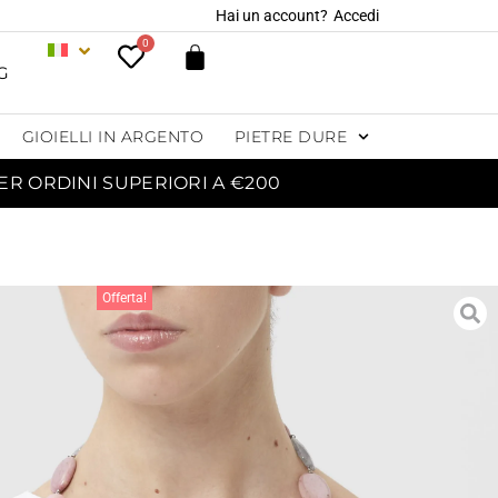
Hai un account?
Accedi
0
G
GIOIELLI IN ARGENTO
PIETRE DURE
ER ORDINI SUPERIORI A €200
Offerta!
OLLANA MEDIA IN
ITE, QUARZO GRIGIO
 OCCHIO DI GATTO
126,00
€
168,00
€