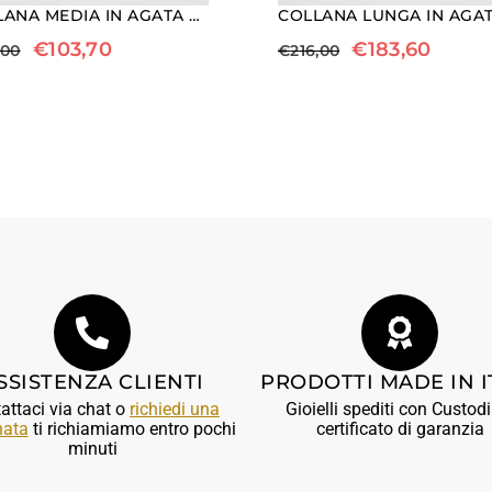
COLLANA MEDIA IN AGATA BIANCA, OCCHIO DI BUE ED EBANO
€
103,70
€
183,60
,00
€
216,00
SSISTENZA CLIENTI
PRODOTTI MADE IN I
attaci via chat o
richiedi una
Gioielli spediti con Custodi
nata
ti richiamiamo entro pochi
certificato di garanzia
minuti