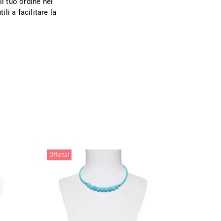
l tuo ordine nel
ili a facilitare la
Offerta!