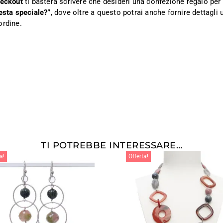
heckout
ti basterà scrivere che desideri una confezione regalo per i
esta speciale?”
, dove oltre a questo potrai anche fornire dettagli ut
ordine.
TI POTREBBE INTERESSARE…
a!
Offerta!