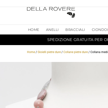
HOME
ANELLI
BRACCIALI
CIONDO
SPEDIZIONE GRATUITA PER O
Home
/
Gioielli pietre dure
/
Collane pietre dure
/ Collana media