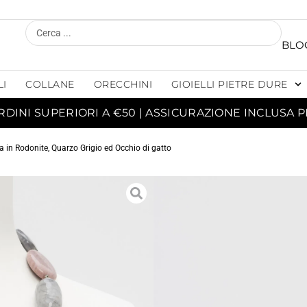
BLO
LI
COLLANE
ORECCHINI
GIOIELLI PIETRE DURE
RDINI SUPERIORI A €50 | ASSICURAZIONE INCLUSA P
 in Rodonite, Quarzo Grigio ed Occhio di gatto
C
RODON
ED