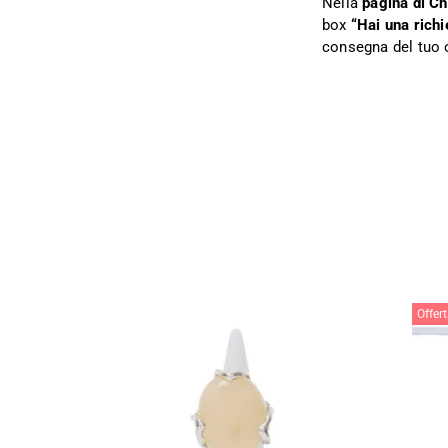
Nella
pagina di C
box
“Hai una richi
consegna del tuo 
Offert