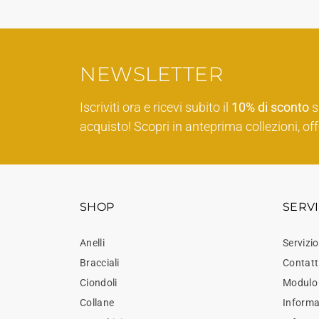
NEWSLETTER
Iscriviti ora e ricevi subito il
10% di sconto
s
acquisto! Scopri in anteprima collezioni, off
SHOP
SERVI
Anelli
Servizio
Bracciali
Contatt
Ciondoli
Modulo 
Collane
Informaz