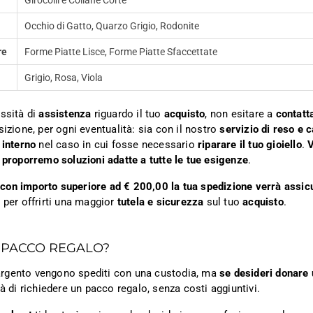
Girocolli e Collane Corte
Occhio di Gatto, Quarzo Grigio, Rodonite
re
Forme Piatte Lisce, Forme Piatte Sfaccettate
Grigio, Rosa, Viola
ssità di
assistenza
riguardo il tuo
acquisto
, non esitare a
contatt
sizione, per ogni eventualità: sia con il nostro
servizio di reso e 
 interno
nel caso in cui fosse necessario
riparare il tuo gioiello
.
V
 proporremo soluzioni adatte a tutte le tue esigenze
.
ni con importo superiore ad € 200,00 la tua spedizione verrà assic
 per offrirti una maggior
tutela e sicurezza
sul tuo
acquisto
.
 PACCO REGALO?
n argento vengono spediti con una custodia, ma
se desideri donare 
tà di richiedere un pacco regalo, senza costi aggiuntivi.