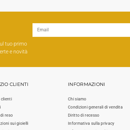
ul tuo primo
erte e novità
ZIO CLIENTI
INFORMAZIONI
 clienti
Chi siamo
i
Condizioni generali di vendita
di reso
Diritto di recesso
ioni sui gioielli
Informativa sulla privacy