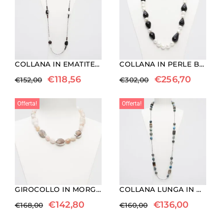
COLLANA IN EMATITE RODIATA, AGATA BIANCA, AGATA NERA ED OCCHIO DI BUE
COLLANA IN PERLE BAROCCHE E GOCCE DI AGATA NERA
€
118,56
€
256,70
€
152,00
€
302,00
Offerta!
Offerta!
GIROCOLLO IN MORGANITE E PIETRA DEL SOLE
COLLANA LUNGA IN AGATA SALVIA, DIASPRO MADAGASCAR ED APATITE, CON EMATITE
€
142,80
€
136,00
€
168,00
€
160,00