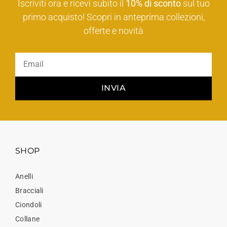
Iscriviti ora e ricevi subito il
10% di sconto
sul tuo
primo acquisto! Scopri in anteprima collezioni,
offerte e novità
INVIA
SHOP
Anelli
Bracciali
Ciondoli
Collane