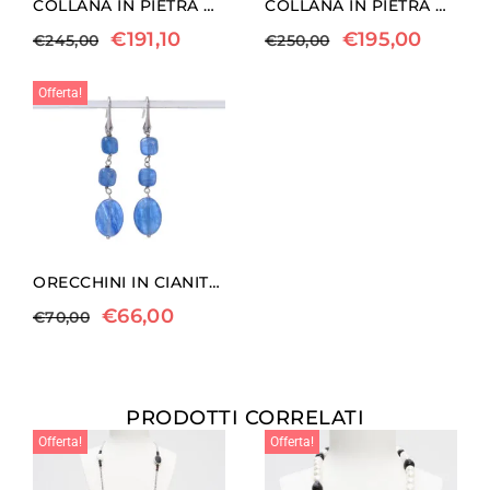
COLLANA IN PIETRA DI LUNA, AMETISTA E DUMORTIERITE
COLLANA IN PIETRA DI LUNA E DUMORTIERITE, CON CORNO
€
191,10
€
195,00
€
245,00
€
250,00
Offerta!
ORECCHINI IN CIANITE ED ARGENTO
€
66,00
€
70,00
PRODOTTI CORRELATI
Offerta!
Offerta!