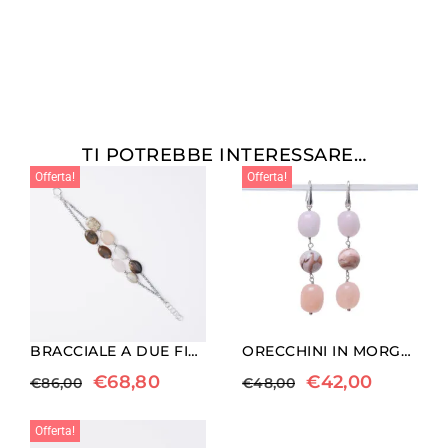
TI POTREBBE INTERESSARE…
Offerta!
Offerta!
BRACCIALE A DUE FILI CON MORGANITE, CORALLO FOSSILE E LEGNO FOSSILE
ORECCHINI IN MORGANITE ED AGATA BOTSWANA ROSA
€
68,80
€
42,00
€
86,00
€
48,00
Offerta!