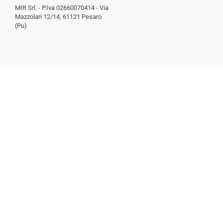
MIR Srl. - P.Iva 02660070414 - Via
Mazzolari 12/14, 61121 Pesaro
(Pu)