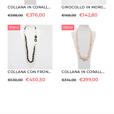
COLLANA IN CORALLO ROSSO E PELLE D’ANGELO CON EMATITE
GIROCOLLO IN MORGANITE E PIETRA DEL SOLE
€
376,00
€
142,80
€
388,00
€
168,00
Offerta!
Offerta!
COLLANA CON FRONTALE A TRE FILI, IN PERLE BAROCCHE ED AGATA NERA
COLLANA IN CORALLO PELLE D’ANGELO CON ARGENTO
€
450,50
€
299,00
€
530,00
€
314,00