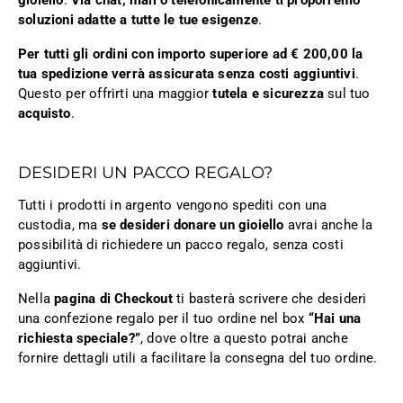
gioiello
.
Via chat, mail o telefonicamente ti proporremo
soluzioni adatte a tutte le tue esigenze
.
Per tutti gli ordini con importo superiore ad € 200,00 la
tua spedizione verrà assicurata senza costi aggiuntivi
.
Questo per offrirti una maggior
tutela e sicurezza
sul tuo
acquisto
.
DESIDERI UN PACCO REGALO?
Tutti i prodotti in argento vengono spediti con una
custodia, ma
se desideri donare un gioiello
avrai anche la
possibilità di richiedere un pacco regalo, senza costi
aggiuntivi.
Nella
pagina di Checkout
ti basterà scrivere che desideri
una confezione regalo per il tuo ordine nel box
“Hai una
richiesta speciale?”
, dove oltre a questo potrai anche
fornire dettagli utili a facilitare la consegna del tuo ordine.