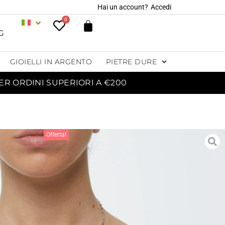
Hai un account?
Accedi
0
G
GIOIELLI IN ARGENTO
PIETRE DURE
ER ORDINI SUPERIORI A €200
Offerta!
ANA IN METALLO CON
ARMS IN QUARZO
AZZURRO – 62CM
39,60
€
44,00
€