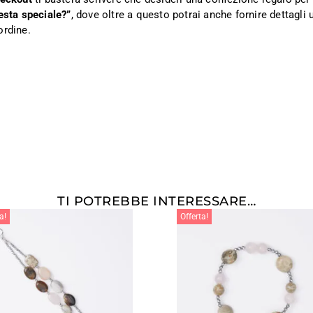
esta speciale?”
, dove oltre a questo potrai anche fornire dettagli ut
ordine.
TI POTREBBE INTERESSARE…
a!
Offerta!