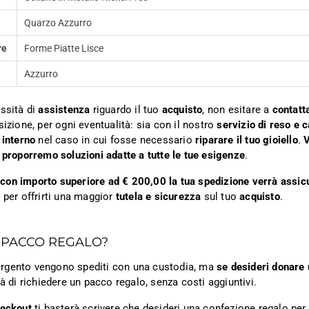
Quarzo Azzurro
re
Forme Piatte Lisce
Azzurro
ssità di
assistenza
riguardo il tuo
acquisto
, non esitare a
contatt
sizione, per ogni eventualità: sia con il nostro
servizio di reso e 
 interno
nel caso in cui fosse necessario
riparare il tuo gioiello
.
V
 proporremo soluzioni adatte a tutte le tue esigenze
.
ni con importo superiore ad € 200,00 la tua spedizione verrà assic
 per offrirti una maggior
tutela e sicurezza
sul tuo
acquisto
.
 PACCO REGALO?
n argento vengono spediti con una custodia, ma
se desideri donare 
tà di richiedere un pacco regalo, senza costi aggiuntivi.
heckout
ti basterà scrivere che desideri una confezione regalo per i