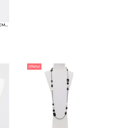
BRACCIALE ELASTICO IN EMATITE, QUARZO ROSA E CORALLO FOSSILE
Offerta!