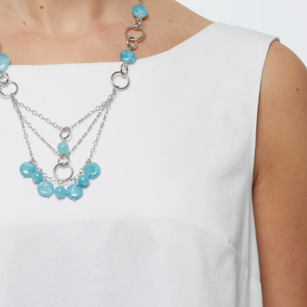
catena ed elementi in metallo Nickel Free, con
o Azzurro. Lunghezza 62cm. Realizzata in Italia.
Disponibile
AGGIUNGI
ACQUISTA SUBITO
PROPRIETÀ DELLE PIETRE