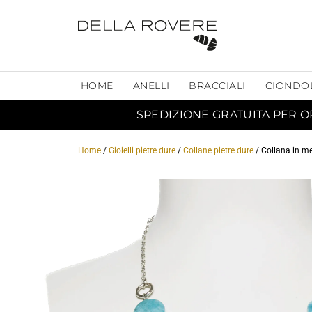
HOME
ANELLI
BRACCIALI
CIONDO
SPEDIZIONE GRATUITA PER O
Home
/
Gioielli pietre dure
/
Collane pietre dure
/ Collana in m