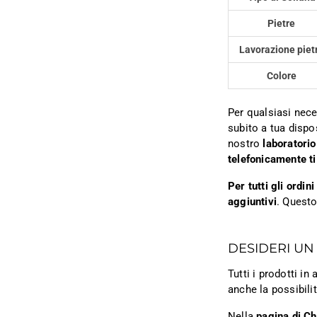
Pietre
Lavorazione piet
Colore
Per qualsiasi nece
subito a tua dispo
nostro
laboratorio
telefonicamente ti
Per tutti gli ordi
aggiuntivi
. Questo
DESIDERI UN
Tutti i prodotti i
anche la possibili
Nella
pagina di C