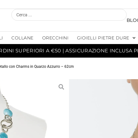
BLO
LI
COLLANE
ORECCHINI
GIOIELLI PIETRE DURE
RDINI SUPERIORI A €50 | ASSICURAZIONE INCLUSA P
etallo con Charms in Quarzo Azzurro – 62cm
COLL
CH