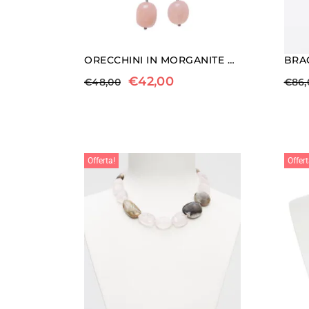
ORECCHINI IN MORGANITE ED AGATA BOTSWANA ROSA
€
42,00
€
48,00
€
86,
Offerta!
Offert