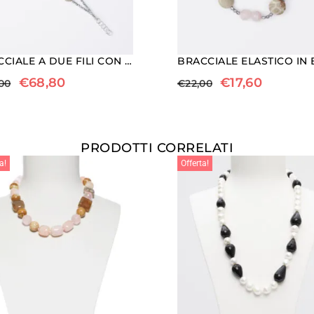
BRACCIALE A DUE FILI CON MORGANITE, CORALLO FOSSILE E LEGNO FOSSILE
€
68,80
€
17,60
00
€
22,00
PRODOTTI CORRELATI
a!
Offerta!