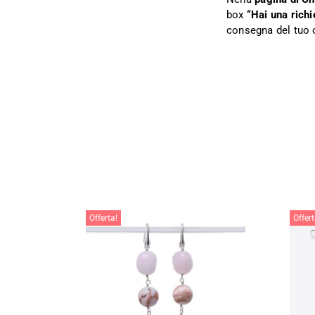
box
“Hai una richi
consegna del tuo 
Offerta!
Offert