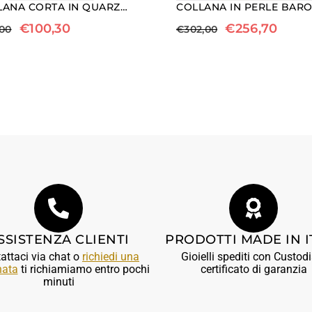
COLLANA CORTA IN QUARZO ROSA E DIASPRO PAESAGGIO
€
100,30
€
256,70
,00
€
302,00
SSISTENZA CLIENTI
PRODOTTI MADE IN I
attaci via chat o
richiedi una
Gioielli spediti con Custodi
nata
ti richiamiamo entro pochi
certificato di garanzia
minuti