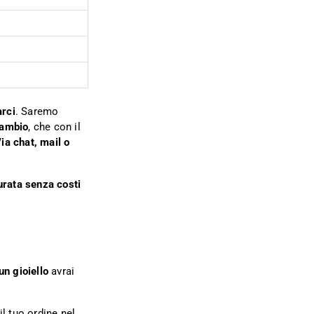
arci
. Saremo
cambio
, che con il
ia chat, mail o
urata senza costi
un gioiello
avrai
l tuo ordine nel