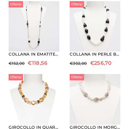
Offerta!
Offerta!
COLLANA IN EMATITE RODIATA, AGATA BIANCA, AGATA NERA ED OCCHIO DI BUE
COLLANA IN PERLE BAROCCHE E GOCCE DI AGATA NERA
€
118,56
€
256,70
€
152,00
€
302,00
Offerta!
Offerta!
GIROCOLLO IN QUARZO FUMÈ, CITRINO E PERLE PIATTE
GIROCOLLO IN MORGANITE E PIETRA DEL SOLE