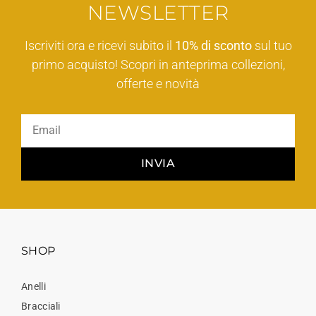
NEWSLETTER
Iscriviti ora e ricevi subito il
10% di sconto
sul tuo
primo acquisto! Scopri in anteprima collezioni,
offerte e novità
INVIA
SHOP
Anelli
Bracciali