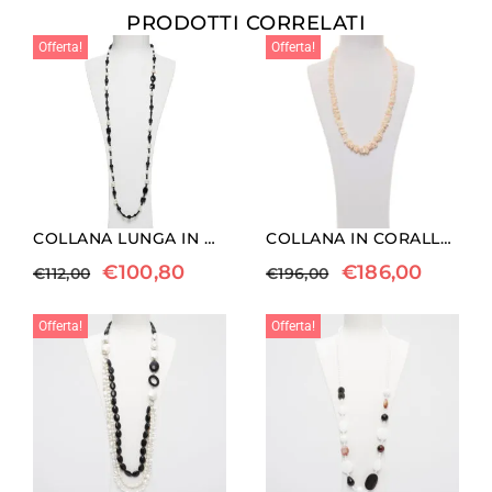
PRODOTTI CORRELATI
Offerta!
Offerta!
COLLANA LUNGA IN AGATA NERA E PERLE
COLLANA IN CORALLO PELLE D’ANGELO CON ARGENTO
€
100,80
€
186,00
€
112,00
€
196,00
Offerta!
Offerta!