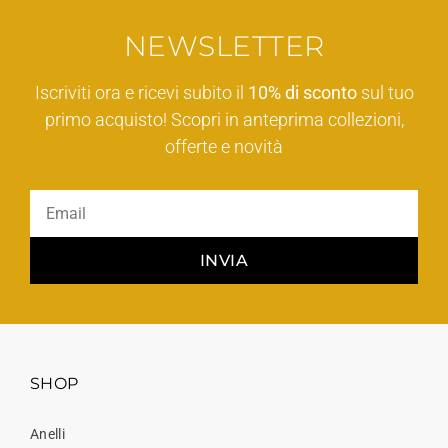
NEWSLETTER
Iscriviti ora e ricevi subito il
10% di sconto
sul tuo
primo acquisto! Scopri in anteprima collezioni,
offerte e novità
INVIA
SHOP
Anelli