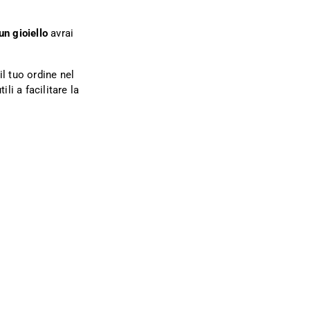
un gioiello
avrai
l tuo ordine nel
ili a facilitare la