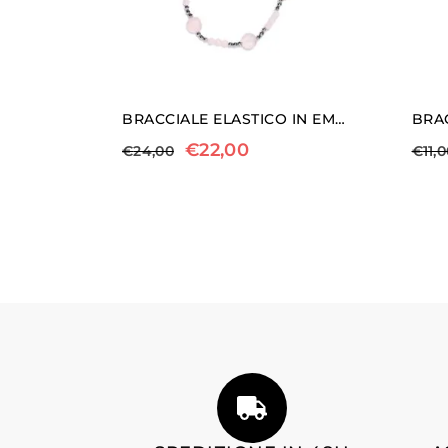
BRACCIALE ELASTICO IN EMATITE E QUARZO ROSA
€
22,00
€
24,00
€
11,