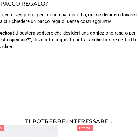
 PACCO REGALO?
n argento vengono spediti con una custodia, ma
se desideri donare 
tà di richiedere un pacco regalo, senza costi aggiuntivi.
heckout
ti basterà scrivere che desideri una confezione regalo per i
esta speciale?”
, dove oltre a questo potrai anche fornire dettagli ut
ordine.
TI POTREBBE INTERESSARE…
a!
Offerta!