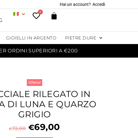
Hai un account?
Accedi
0
G
GIOIELLI IN ARGENTO
PIETRE DURE
ER ORDINI SUPERIORI A €200
Offerta!
CIALE RILEGATO IN
A DI LUNA E QUARZO
GRIGIO
69,00
€
72,00
€