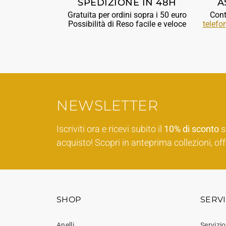
SPEDIZIONE IN 48H
A
Gratuita per ordini sopra i 50 euro
Cont
Possibilità di Reso facile e veloce
telefo
NEWSLETTER
Iscriviti ora e ricevi subito il
10% di sconto
s
acquisto! Scopri in anteprima collezioni, off
SHOP
SERVI
Anelli
Servizio