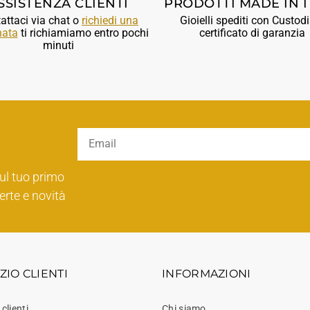
SSISTENZA CLIENTI
PRODOTTI MADE IN I
attaci via chat o
richiedi una
Gioielli spediti con Custodi
nata
ti richiamiamo entro pochi
certificato di garanzia
minuti
ul tuo primo
erte e novità
ZIO CLIENTI
INFORMAZIONI
 clienti
Chi siamo