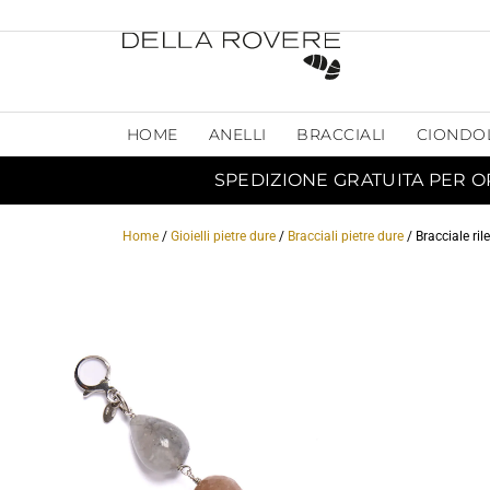
HOME
ANELLI
BRACCIALI
CIONDO
SPEDIZIONE GRATUITA PER O
Home
/
Gioielli pietre dure
/
Bracciali pietre dure
/ Bracciale ril