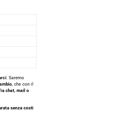
arci
. Saremo
cambio
, che con il
ia chat, mail o
urata senza costi