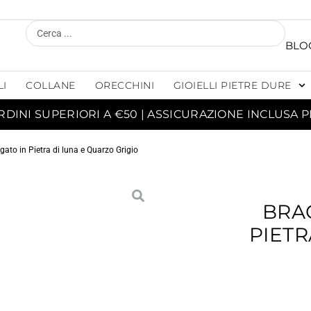
BLO
LI
COLLANE
ORECCHINI
GIOIELLI PIETRE DURE
RDINI SUPERIORI A €50 | ASSICURAZIONE INCLUSA P
egato in Pietra di luna e Quarzo Grigio
BRAC
PIETR