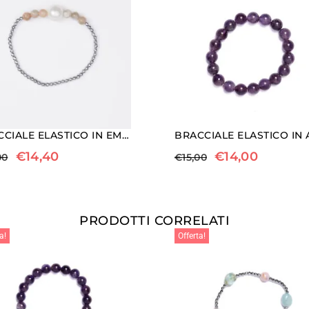
BRACCIALE ELASTICO IN EMATITE, PIETRA DI LUNA E PERLE
€
14,40
€
14,00
00
€
15,00
PRODOTTI CORRELATI
a!
Offerta!