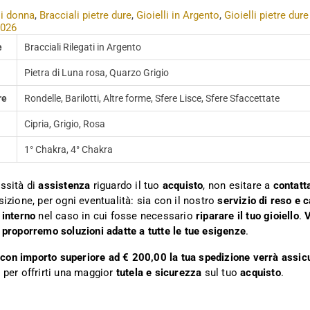
li donna
,
Bracciali pietre dure
,
Gioielli in Argento
,
Gioielli pietre dure
2026
e
Bracciali Rilegati in Argento
Pietra di Luna rosa, Quarzo Grigio
re
Rondelle, Barilotti, Altre forme, Sfere Lisce, Sfere Sfaccettate
Cipria, Grigio, Rosa
1° Chakra, 4° Chakra
ssità di
assistenza
riguardo il tuo
acquisto
, non esitare a
contatt
sizione, per ogni eventualità: sia con il nostro
servizio di reso e 
 interno
nel caso in cui fosse necessario
riparare il tuo gioiello
.
V
 proporremo soluzioni adatte a tutte le tue esigenze
.
ni con importo superiore ad € 200,00 la tua spedizione verrà assic
 per offrirti una maggior
tutela e sicurezza
sul tuo
acquisto
.