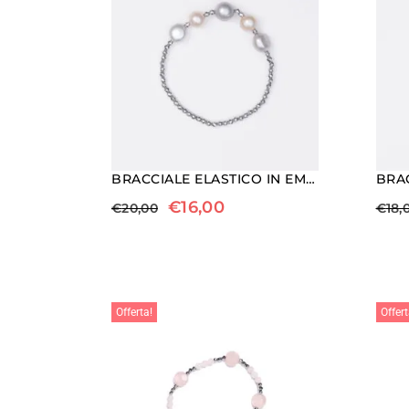
BRACCIALE ELASTICO IN EMATITE E PERLE DI FIUME GRIGIE E ROSATE
€
16,00
€
20,00
€
18,
Offerta!
Offert