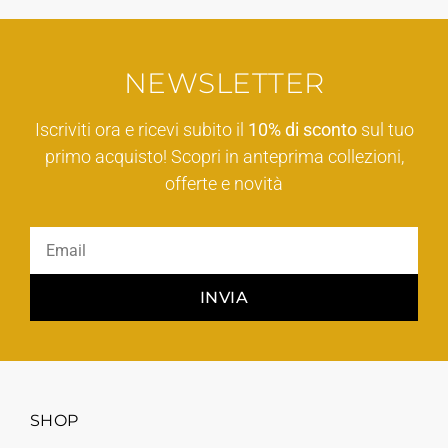
NEWSLETTER
Iscriviti ora e ricevi subito il
10% di sconto
sul tuo
primo acquisto! Scopri in anteprima collezioni,
offerte e novità
INVIA
SHOP