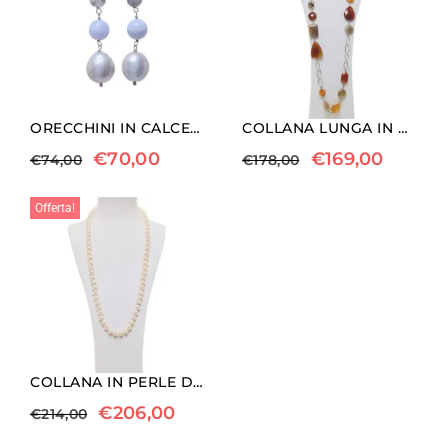
ORECCHINI IN CALCEDONIO E PERLE GRIGIE
COLLANA LUNGA IN CORNIOLA E QUARZO FUMÈ
€
70,00
€
169,00
€
74,00
€
178,00
Offerta!
COLLANA IN PERLE DI FIUME ED ARGENTO
€
206,00
€
214,00