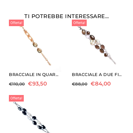
TI POTREBBE INTERESSARE…
Offerta!
Offerta!
BRACCIALE IN QUARZO FUMÈ CON ELEMENTI IN ARGENTO
BRACCIALE A DUE FILI IN QUARZO FUMÉ E PERLE
€
93,50
€
84,00
€
110,00
€
88,00
Offerta!