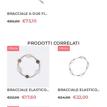
BRACCIALE A DUE FILI IN EMATITE, AGATA NERA E PERLE
€
73,10
€
86,00
PRODOTTI CORRELATI
Offerta!
Offerta!
BRACCIALE ELASTICO IN EMATITE, MORGANITE E DIASPRO
BRACCIALE ELASTICO IN EMATITE E QUARZO ROSA
€
17,60
€
22,00
€
22,00
€
24,00